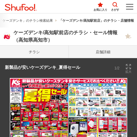
お気に入り
さがす
「ケーズデンキ」のチラシ検索結果
「ケーズデンキ/高知駅前店」のチラシ・店舗情報
ケーズデンキ/高知駅前店のチラシ・セール情報
（高知県高知市）
チラシ
店舗詳細
新製品が安いケーズデンキ_夏得セール
1/2
拡大