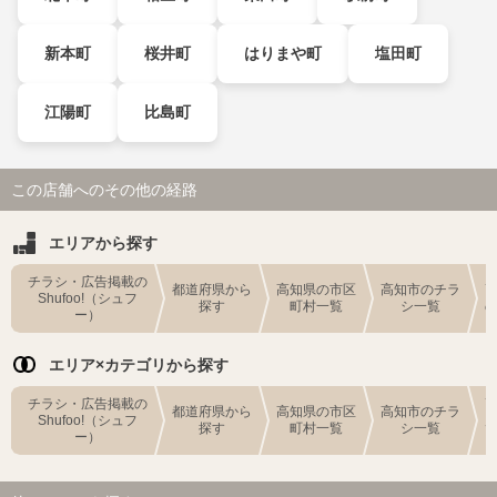
新本町
桜井町
はりまや町
塩田町
江陽町
比島町
この店舗へのその他の経路
エリアから探す
チラシ・広告掲載の
都道府県から
高知県の市区
高知市のチラ
Shufoo!（シュフ
探す
町村一覧
シ一覧
ー）
エリア×カテゴリから探す
チラシ・広告掲載の
都道府県から
高知県の市区
高知市のチラ
Shufoo!（シュフ
探す
町村一覧
シ一覧
ー）