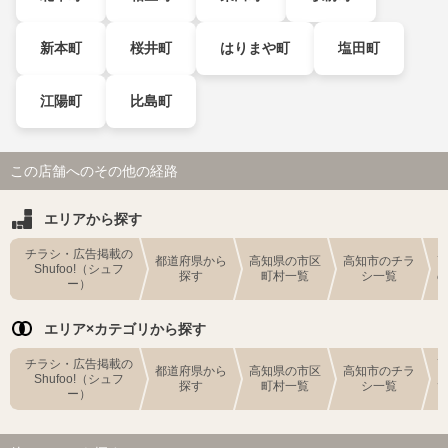
新本町
桜井町
はりまや町
塩田町
江陽町
比島町
この店舗へのその他の経路
エリアから探す
チラシ・広告掲載の
都道府県から
高知県の市区
高知市のチラ
Shufoo!（シュフ
探す
町村一覧
シ一覧
ー）
エリア×カテゴリから探す
チラシ・広告掲載の
都道府県から
高知県の市区
高知市のチラ
Shufoo!（シュフ
探す
町村一覧
シ一覧
ー）