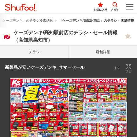
お気に入り
さがす
「ケーズデンキ」のチラシ検索結果
「ケーズデンキ/高知駅前店」のチラシ・店舗情報
ケーズデンキ/高知駅前店のチラシ・セール情報
（高知県高知市）
チラシ
店舗詳細
新製品が安いケーズデンキ_サマーセール
1/2
拡大