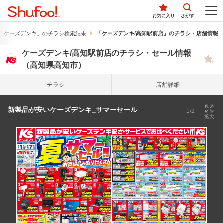
お気に入り
さがす
「ケーズデンキ」のチラシ検索結果
「ケーズデンキ/高知駅前店」のチラシ・店舗情報
ケーズデンキ/高知駅前店のチラシ・セール情報
（高知県高知市）
チラシ
店舗詳細
新製品が安いケーズデンキ_サマーセール
1/2
拡大