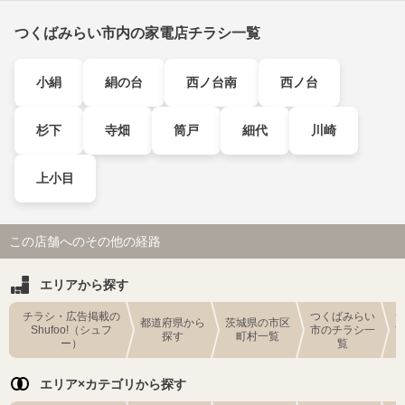
つくばみらい市内の家電店チラシ一覧
小絹
絹の台
西ノ台南
西ノ台
杉下
寺畑
筒戸
細代
川崎
上小目
この店舗へのその他の経路
エリアから探す
チラシ・広告掲載の
つくばみらい
都道府県から
茨城県の市区
Shufoo!（シュフ
市のチラシ一
探す
町村一覧
ー）
覧
エリア×カテゴリから探す