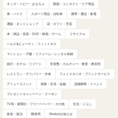
キッズ・ベビー・おもちゃ
眼鏡・コンタクト・ケア用品
車・バイク
スポーツ用品・自転車
携帯・通信・家電
通販・ネットショップ
花・ギフト・手芸
本・雑誌・音楽・DVD・映画・ゲーム
リサイクル
ヘルス&ビューティ・フィットネス
マンション・戸建・リフォーム・レンタル収納
旅行・ホテル・リゾート
学習塾・カルチャー・教育・教習所
レストラン・デリバリー・外食
フォトスタジオ・プリントサービス
アミューズメント
保険・共済・金融
冠婚葬祭・イベント
プレゼントキャンペーン・クーポン
TV局・新聞社・フリーペーパー・その他
生活・くらし
政党・政治
郵便局
Shufoo!お知らせ