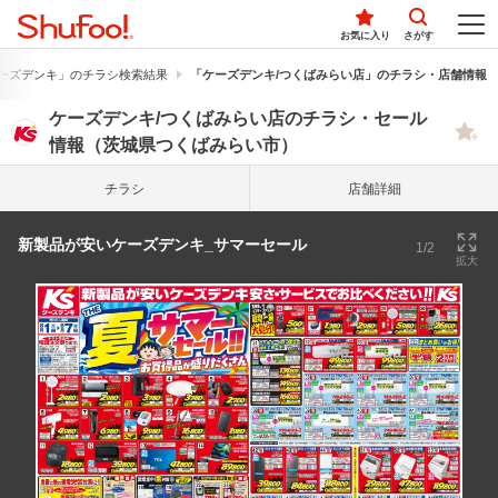
お気に入り
さがす
ーズデンキ」のチラシ検索結果
「ケーズデンキ/つくばみらい店」のチラシ・店舗情報
ケーズデンキ/つくばみらい店のチラシ・セール
情報（茨城県つくばみらい市）
チラシ
店舗詳細
新製品が安いケーズデンキ_サマーセール
1/2
拡大