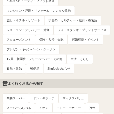
ヘルス&ビューティ・フィットネス
マンション・戸建・リフォーム・レンタル収納
旅行・ホテル・リゾート
学習塾・カルチャー・教育・教習所
レストラン・デリバリー・外食
フォトスタジオ・プリントサービス
アミューズメント
保険・共済・金融
冠婚葬祭・イベント
プレゼントキャンペーン・クーポン
TV局・新聞社・フリーペーパー・その他
生活・くらし
政党・政治
郵便局
Shufoo!お知らせ
よく行くお店から探す
業務スーパー
ドン・キホーテ
マックスバリュ
スーパーみらべる
イオン
イトーヨーカドー
万代