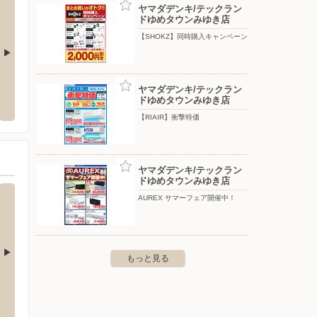
ヤマダデンキ/テックラン
ドゆめタウンみゆき店
【SHOKZ】同時購入キャンペーン
ゆめタウン安古市
ゆめタ
ヤマダデンキ/テックラン
ドゆめタウンみゆき店
下平良２丁目２－１
〒731-0144 広島市安佐南区高取北1丁目6-11
〒737-0
【RIAIR】衝撃特価
ヤマダデンキ/テックラン
ドゆめタウンみゆき店
AUREX サマーフェア開催中！
もっと見る
a広島店
フジグラン安芸
フジ小
市南区松原町2-37 ミナモア ２
〒731-4311 広島県安芸郡坂町北新地2-3-30
〒730-