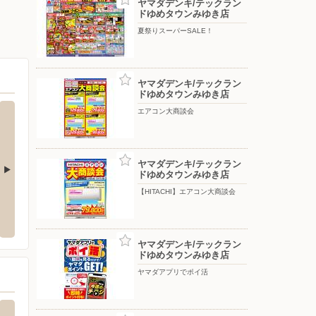
ヤマダデンキ/テックラン
ドゆめタウンみゆき店
夏祭りスーパーSALE！
ヤマダデンキ/テックラン
ドゆめタウンみゆき店
エアコン大商談会
ヤマダデンキ/テックラン
ドゆめタウンみゆき店
【HITACHI】エアコン大商談会
ゆめテラス祇園
ゆめマ
市西区己斐本町1丁目10-7
〒731-0113 広島県広島市安佐南区西原5丁目19-44
〒739-
ヤマダデンキ/テックラン
ドゆめタウンみゆき店
ヤマダアプリでポイ活