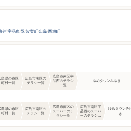
覧
海岸
宇品東
翠
皆実町
出島
西旭町
広島市南区宇
広島県の市区
広島市南区の
品西のチラシ
ゆめタウンみゆき
町村一覧
チラシ一覧
一覧
広島市南区の
広島市南区宇
ゆめタウンみ
広島県の市区
広島市南区の
スーパーのチ
品西のスーパ
町村一覧
チラシ一覧
き
ラシ一覧
ーのチラシ一
覧