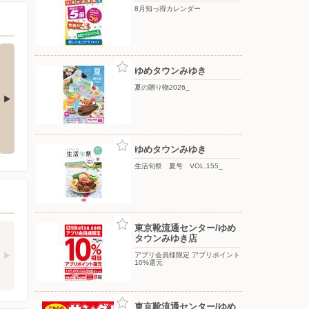
8月知っ得カレンダー
ゆめタウンみゆき
夏の贈り物2026_
8/7(金)〜8/13(木)
夏の贈り物2026_
ゆめタウンみゆき
生活旬祭 夏号 VOL.155_
東京靴流通センター/ゆめ
タウンみゆき店
アプリ会員様限定 アプリポイント
10%還元
東京靴流通センター/ゆめ