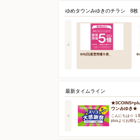
ゆめタウンみゆきのチラシ 8枚
8/9(日)直営売場５倍_
8/
最新タイムライン
★3COINS+p
ウンみゆき★
こんにちは☆ １階
plusよりお得な