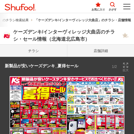
お気に入り
さがす
」のチラシ検索結果
「ケーズデンキ/インターヴィレッジ大曲店」のチラシ・店舗情報
ケーズデンキ/インターヴィレッジ大曲店のチラ
シ・セール情報（北海道北広島市）
チラシ
店舗詳細
新製品が安いケーズデンキ_夏得セール
1/2
拡大