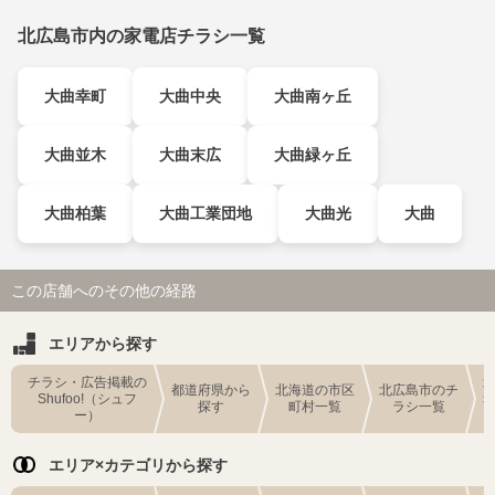
北広島市内の家電店チラシ一覧
大曲幸町
大曲中央
大曲南ヶ丘
大曲並木
大曲末広
大曲緑ヶ丘
大曲柏葉
大曲工業団地
大曲光
大曲
この店舗へのその他の経路
エリアから探す
チラシ・広告掲載の
都道府県から
北海道の市区
北広島市のチ
Shufoo!（シュフ
探す
町村一覧
ラシ一覧
ー）
エリア×カテゴリから探す