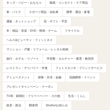
キッズ・ベビー・おもちゃ
眼鏡・コンタクト・ケア用品
車・バイク
スポーツ用品・自転車
携帯・通信・家電
通販・ネットショップ
花・ギフト・手芸
本・雑誌・音楽・DVD・映画・ゲーム
リサイクル
ヘルス&ビューティ・フィットネス
マンション・戸建・リフォーム・レンタル収納
旅行・ホテル・リゾート
学習塾・カルチャー・教育・教習所
レストラン・デリバリー・外食
フォトスタジオ・プリントサービス
アミューズメント
保険・共済・金融
冠婚葬祭・イベント
プレゼントキャンペーン・クーポン
TV局・新聞社・フリーペーパー・その他
生活・くらし
政党・政治
郵便局
Shufoo!お知らせ