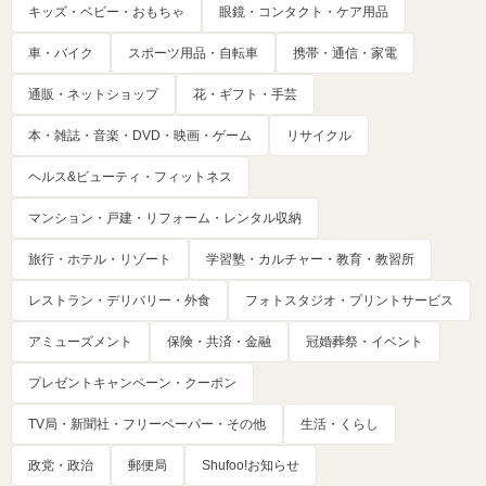
キッズ・ベビー・おもちゃ
眼鏡・コンタクト・ケア用品
車・バイク
スポーツ用品・自転車
携帯・通信・家電
通販・ネットショップ
花・ギフト・手芸
本・雑誌・音楽・DVD・映画・ゲーム
リサイクル
ヘルス&ビューティ・フィットネス
マンション・戸建・リフォーム・レンタル収納
旅行・ホテル・リゾート
学習塾・カルチャー・教育・教習所
レストラン・デリバリー・外食
フォトスタジオ・プリントサービス
アミューズメント
保険・共済・金融
冠婚葬祭・イベント
プレゼントキャンペーン・クーポン
TV局・新聞社・フリーペーパー・その他
生活・くらし
政党・政治
郵便局
Shufoo!お知らせ