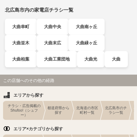
北広島市内の家電店チラシ一覧
大曲幸町
大曲中央
大曲南ヶ丘
大曲並木
大曲末広
大曲緑ヶ丘
大曲柏葉
大曲工業団地
大曲光
大曲
この店舗へのその他の経路
エリアから探す
チラシ・広告掲載の
都道府県から
北海道の市区
北広島市のチ
Shufoo!（シュフ
探す
町村一覧
ラシ一覧
ー）
エリア×カテゴリから探す