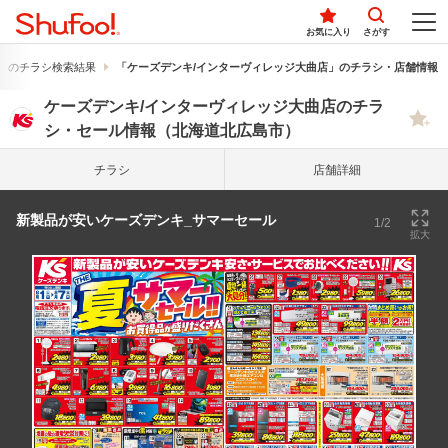
お気に入り
さがす
」のチラシ検索結果
「ケーズデンキ/インターヴィレッジ大曲店」のチラシ・店舗情報
ケーズデンキ/インターヴィレッジ大曲店のチラ
シ・セール情報（北海道北広島市）
チラシ
店舗詳細
新製品が安いケーズデンキ_サマーセール
1/2
拡大