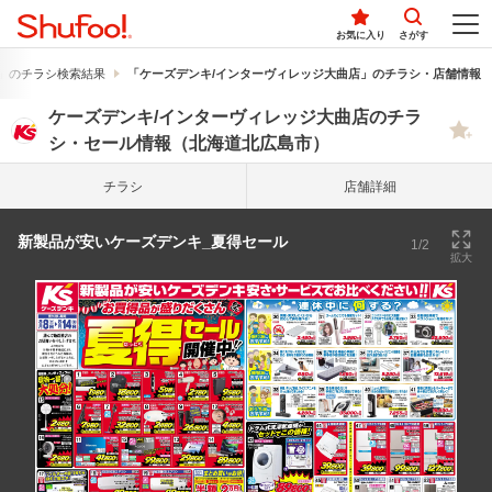
お気に入り
さがす
」のチラシ検索結果
「ケーズデンキ/インターヴィレッジ大曲店」のチラシ・店舗情報
ケーズデンキ/インターヴィレッジ大曲店のチラ
シ・セール情報（北海道北広島市）
チラシ
店舗詳細
新製品が安いケーズデンキ_夏得セール
1/2
拡大