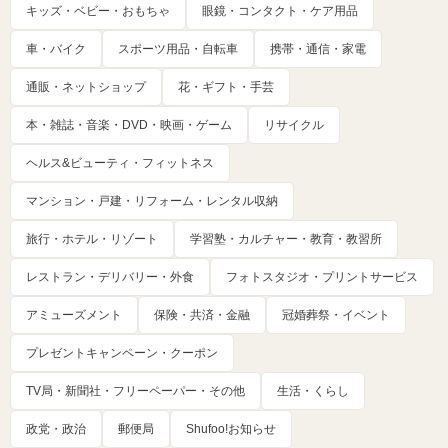
キッズ・ベビー・おもちゃ
眼鏡・コンタクト・ケア用品
車・バイク
スポーツ用品・自転車
携帯・通信・家電
通販・ネットショップ
花・ギフト・手芸
本・雑誌・音楽・DVD・映画・ゲーム
リサイクル
ヘルス&ビューティ・フィットネス
マンション・戸建・リフォーム・レンタル収納
旅行・ホテル・リゾート
学習塾・カルチャー・教育・教習所
レストラン・デリバリー・外食
フォトスタジオ・プリントサービス
アミューズメント
保険・共済・金融
冠婚葬祭・イベント
プレゼントキャンペーン・クーポン
TV局・新聞社・フリーペーパー・その他
生活・くらし
政党・政治
郵便局
Shufoo!お知らせ