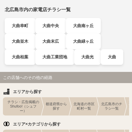
北広島市内の家電店チラシ一覧
大曲幸町
大曲中央
大曲南ヶ丘
大曲並木
大曲末広
大曲緑ヶ丘
大曲柏葉
大曲工業団地
大曲光
大曲
この店舗へのその他の経路
エリアから探す
チラシ・広告掲載の
都道府県から
北海道の市区
北広島市のチ
Shufoo!（シュフ
探す
町村一覧
ラシ一覧
ー）
エリア×カテゴリから探す