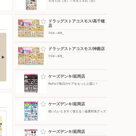
６月１日（月）～８月２４日（月）
ドラッグストアコスモス/高千穂
店
7/24～8/6_
ドラッグストアコスモス/神殿店
7/24～8/6_
８月３１日
７月１日（水）〜８月３１日
７月１６日（木）〜８月２０日
（月）
（木）
ケーズデンキ/延岡店
ReFaで毎日のケアをもっと上質に！
ケーズデンキ/延岡店
使いたいときすぐ使える！猛暑対策グッズ
ケーズデンキ/延岡店