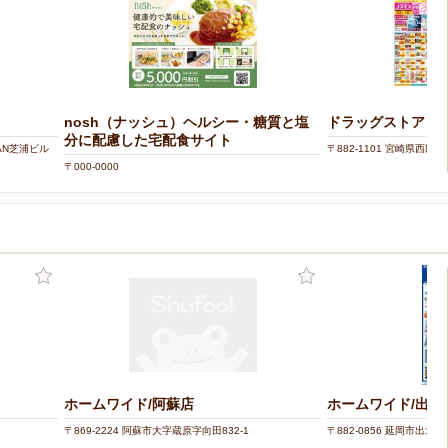
nosh（ナッシュ）ヘルシー・糖質と塩
ドラッグストアコス
分に配慮した宅配食サイト
PAN芝浦ビル
〒882-1101 宮崎県西臼
〒000-0000
ホームワイド/阿蘇店
ホームワイド/出北
〒869-2224 阿蘇市大字蔵原字向田832-1
〒882-0856 延岡市出北4-1