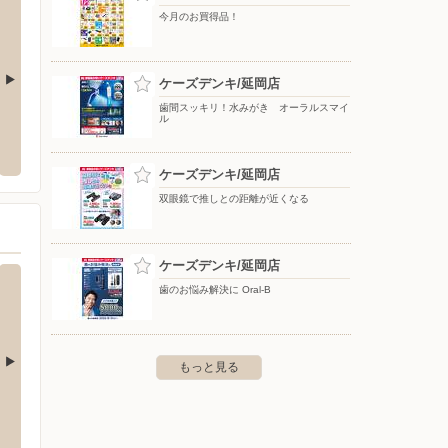
今月のお買得品！
ケーズデンキ/延岡店
歯間スッキリ！水みがき オーラルスマイ
ル
モス/高千穂店
ケーズデンキ/延岡店
スギ薬
杵郡高千穂町三田井75-1
〒882-0863 宮崎県延岡市緑ヶ丘1-2-2
〒000-00
ケーズデンキ/延岡店
双眼鏡で推しとの距離が近くなる
ケーズデンキ/延岡店
歯のお悩み解決に Oral-B
もっと見る
店
ホームワイド/財光寺店
ホーム
03-1
〒883-0021 日向市大字財光寺字沖ノ原953-1
〒861-