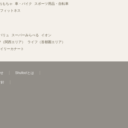
おもちゃ
車・バイク
スポーツ用品・自転車
フィットネス
バリュ
スーパーみらべる
イオン
フ（関西エリア）
ライフ（首都圏エリア）
イリーカナート
せ
Shufoo!とは
方針