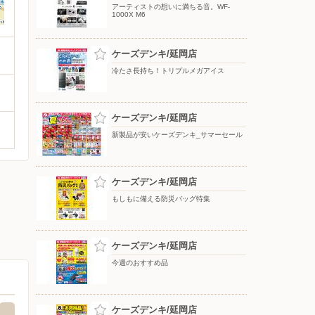
アーティストの想いに満ちる音。WF-
1000X M6
ケーズデンキ/延岡店
冷たさ長持ち！トリプルメガアイス
ケーズデンキ/延岡店
新製品が安いケーズデンキ_サマーセール
ケーズデンキ/延岡店
もしもに備える防災バッグ特集
ケーズデンキ/延岡店
今週のおすすめ品
ケーズデンキ/延岡店