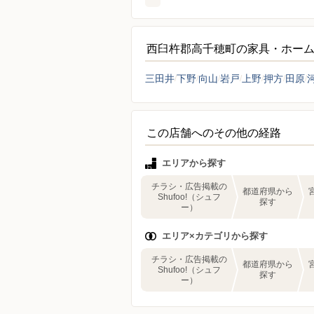
西臼杵郡高千穂町の家具・ホー
三田井
下野
向山
岩戸
上野
押方
田原
この店舗へのその他の経路
エリアから探す
チラシ・広告掲載の
都道府県から
Shufoo!（シュフ
探す
ー）
エリア×カテゴリから探す
チラシ・広告掲載の
都道府県から
Shufoo!（シュフ
探す
ー）