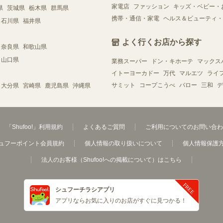
家電店
ファッション
キッズ・ベビー・
県
茨城県
栃木県
群馬県
携帯・通信・家電
ヘルス＆ビューティ・
石川県
福井県
よく行くお店から探す
奈良県
和歌山県
山口県
業務スーパー
ドン・キホーテ
マックス
イトーヨーカドー
万代
マルエツ
ライ
サミット
コープこうべ
バロー
三和
デ
大分県
宮崎県
鹿児島県
沖縄県
「Shufoo!」利用規約
よくあるご質問
ご利用についてのお問い合わ
ュフーポイント会員規約
個人情報の取り扱いについて
個人情報保護
法人のお客様（Shufoo!への掲載について）はこちら
シュフーチラシアプリ
アプリならお気に入りのお店がすぐに見つかる！