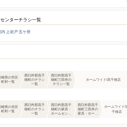
ムセンターチラシ一覧
河内
上岩戸
五ケ所
西臼杵郡高千
西臼杵郡高千
宮崎県の市区
穂町のチラシ
穂町三田井の
ホームワイド/高千穂店
町村一覧
一覧
チラシ一覧
西臼杵郡高千
西臼杵郡高千
西臼杵郡高千
ホームワイド/
宮崎県の市区
穂町のチラシ
穂町の家具・
穂町三田井の
町村一覧
千穂店
一覧
ホームセンタ
家具・ホーム
ーのチラシ一
センターのチ
覧
ラシ一覧