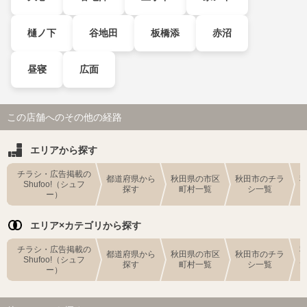
樋ノ下
谷地田
板橋添
赤沼
昼寝
広面
この店舗へのその他の経路
エリアから探す
チラシ・広告掲載の
都道府県から
秋田県の市区
秋田市のチラ
Shufoo!（シュフ
探す
町村一覧
シ一覧
ー）
エリア×カテゴリから探す
チラシ・広告掲載の
都道府県から
秋田県の市区
秋田市のチラ
Shufoo!（シュフ
探す
町村一覧
シ一覧
ー）