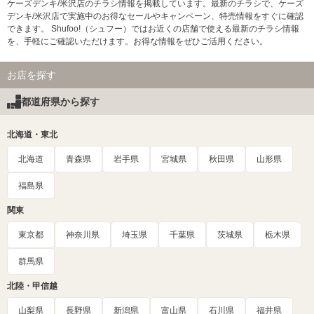
ケーズデンキ/米沢店のチラシ情報を掲載しています。最新のチラシで、ケーズ
デンキ/米沢店で実施中のお得なセールやキャンペーン、特売情報をすぐに確認
できます。 Shufoo!（シュフー）ではお近くの店舗で使える最新のチラシ情報
を、手軽にご確認いただけます。お得な情報をぜひご活用ください。
お店を探す
都道府県から探す
北海道・東北
北海道
青森県
岩手県
宮城県
秋田県
山形県
福島県
関東
東京都
神奈川県
埼玉県
千葉県
茨城県
栃木県
群馬県
北陸・甲信越
山梨県
長野県
新潟県
富山県
石川県
福井県