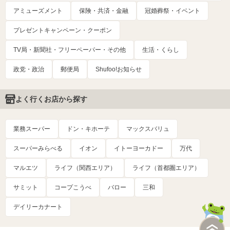
アミューズメント
保険・共済・金融
冠婚葬祭・イベント
プレゼントキャンペーン・クーポン
TV局・新聞社・フリーペーパー・その他
生活・くらし
政党・政治
郵便局
Shufoo!お知らせ
よく行くお店から探す
業務スーパー
ドン・キホーテ
マックスバリュ
スーパーみらべる
イオン
イトーヨーカドー
万代
マルエツ
ライフ（関西エリア）
ライフ（首都圏エリア）
サミット
コープこうべ
バロー
三和
デイリーカナート