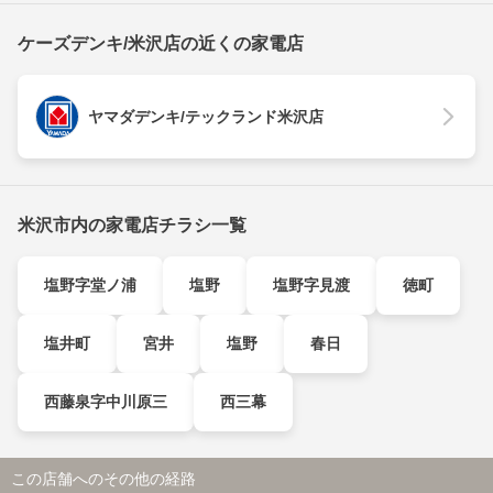
ケーズデンキ/米沢店の近くの家電店
ヤマダデンキ/テックランド米沢店
米沢市内の家電店チラシ一覧
塩野字堂ノ浦
塩野
塩野字見渡
徳町
塩井町
宮井
塩野
春日
西藤泉字中川原三
西三幕
この店舗へのその他の経路