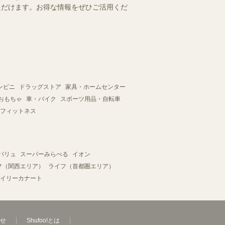
いただけます。お得な情報をぜひご活用くだ
ンビニ
ドラッグストア
家具・ホームセンター
おもちゃ
車・バイク
スポーツ用品・自転車
フィットネス
バリュ
スーパーみらべる
イオン
フ（関西エリア）
ライフ（首都圏エリア）
イリーカナート
せ
Shufoo!とは