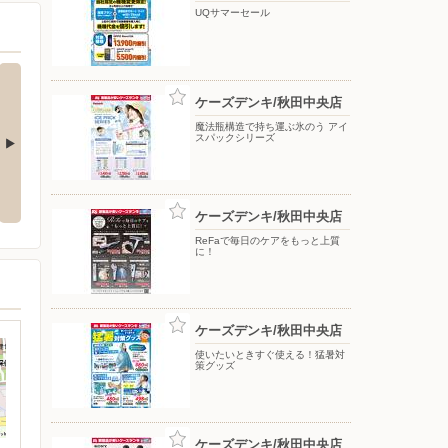
UQサマーセール
ケーズデンキ/秋田中央店
魔法瓶構造で持ち運ぶ氷のう アイ
スパックシリーズ
応援フェア
夏のスマホ＆ネット応援フェア
ドコモフェア開催開催
ケーズデンキ/秋田中央店
ReFaで毎日のケアをもっと上質
に！
ケーズデンキ/秋田中央店
使いたいときすぐ使える！猛暑対
策グッズ
ケーズデンキ/秋田中央店