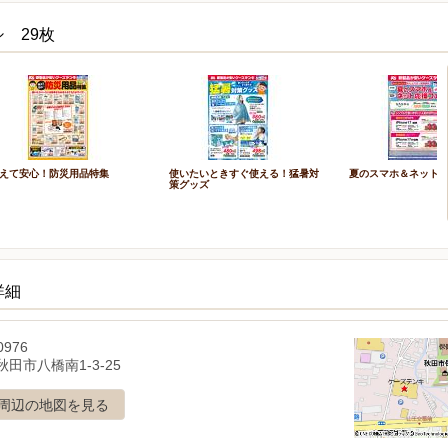
 29枚
えて安心！防災用品特集
使いたいときすぐ使える！猛暑対
夏のスマホ＆ネット
策グッズ
詳細
0976
田市八橋南1-3-25
周辺の地図を見る