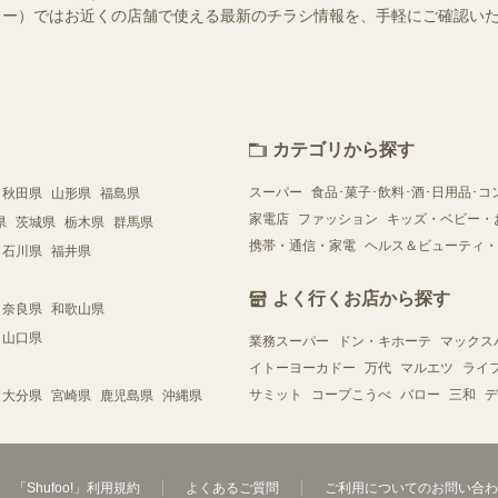
（シュフー）ではお近くの店舗で使える最新のチラシ情報を、手軽にご確認
カテゴリから探す
スーパー
食品･菓子･飲料･酒･日用品･コ
秋田県
山形県
福島県
家電店
ファッション
キッズ・ベビー・
県
茨城県
栃木県
群馬県
携帯・通信・家電
ヘルス＆ビューティ・
石川県
福井県
よく行くお店から探す
奈良県
和歌山県
山口県
業務スーパー
ドン・キホーテ
マックス
イトーヨーカドー
万代
マルエツ
ライ
サミット
コープこうべ
バロー
三和
デ
大分県
宮崎県
鹿児島県
沖縄県
「Shufoo!」利用規約
よくあるご質問
ご利用についてのお問い合わ