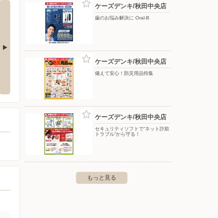
ケーズデンキ/秋田中央店
歯のお悩み解決に Oral-B
ケーズデンキ/秋田中央店
DA web.com 秋田
備えて安心！防災用品特集
御所野堤台1-3-2
ケーズデンキ/秋田中央店
セキュリティソフトで“ネット詐欺
トラブル”から守る！
もっと見る