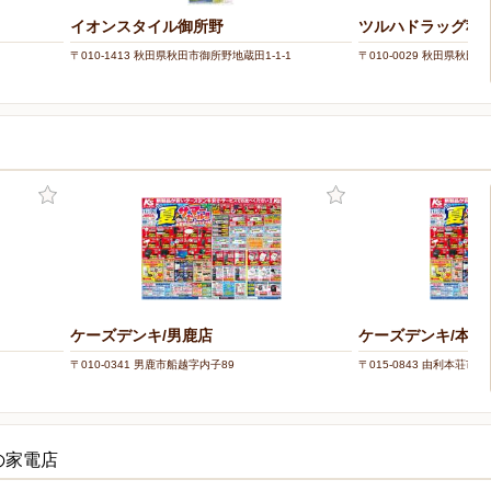
イオンスタイル御所野
ツルハドラッグ秋
〒010-1413 秋田県秋田市御所野地蔵田1-1-1
〒010-0029 秋田県秋
ケーズデンキ/男鹿店
ケーズデンキ/本荘
〒010-0341 男鹿市船越字内子89
〒015-0843 由利本荘市東
の家電店