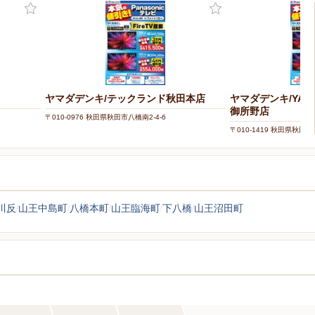
ヤマダデンキ/テックランド秋田本店
ヤマダデンキ/YAMA
御所野店
〒010-0976 秋田県秋田市八橋南2-4-6
〒010-1419 秋田県秋田市
川反
山王中島町
八橋本町
山王臨海町
下八橋
山王沼田町