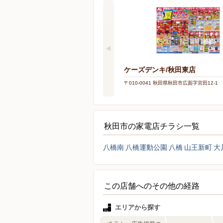
ケーズデンキ/秋田東店
〒010-0041 秋田県秋田市広面字宮田12-1
秋田市の家電店チラシ一覧
八橋南
八橋運動公園
八橋
山王新町
大
この店舗へのその他の経路
エリアから探す