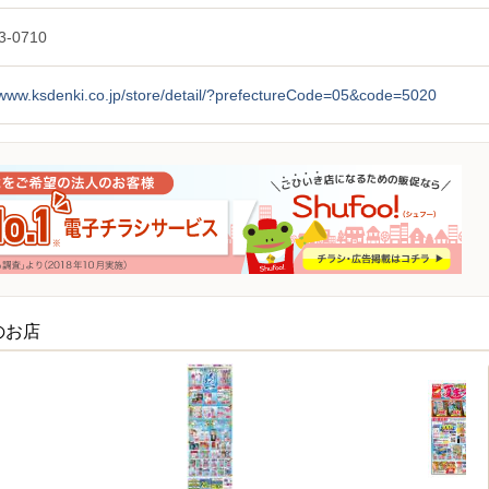
3-0710
/www.ksdenki.co.jp/store/detail/?prefectureCode=05&code=5020
のお店