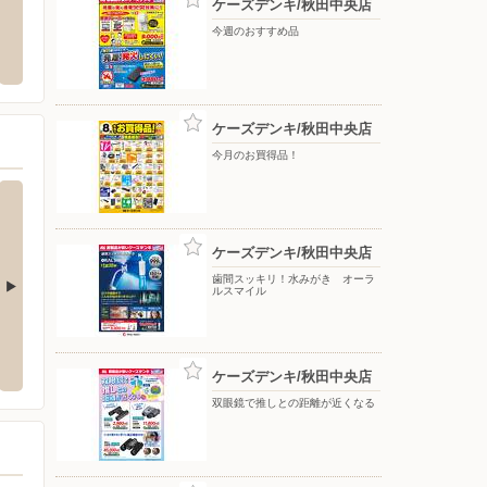
ケーズデンキ/秋田中央店
田楢山店
nosh（ナッシュ）ヘルシー・糖質と塩
シュー
今週のおすすめ品
分に配慮した宅配食サイト
田市楢山川口境４番２１号
〒010-
〒000-0000
ケーズデンキ/秋田中央店
今月のお買得品！
ケーズデンキ/秋田中央店
歯間スッキリ！水みがき オーラ
ルスマイル
店
ケーズデンキ/大仙店
ケーズ
梵天141
〒014-0033 大仙市和合字坪立138
〒016-0
ケーズデンキ/秋田中央店
双眼鏡で推しとの距離が近くなる