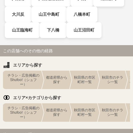
大川反
山王中島町
八橋本町
山王臨海町
下八橋
山王沼田町
この店舗へのその他の経路
エリアから探す
チラシ・広告掲載の
都道府県から
秋田県の市区
秋田市のチラ
Shufoo!（シュフ
探す
町村一覧
シ一覧
ー）
エリア×カテゴリから探す
チラシ・広告掲載の
都道府県から
秋田県の市区
秋田市のチラ
Shufoo!（シュフ
探す
町村一覧
シ一覧
ー）