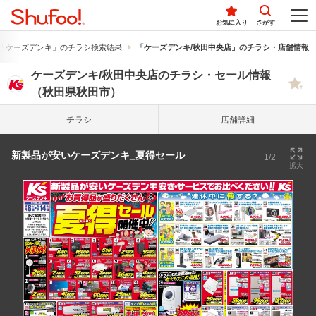
お気に入り
さがす
「ケーズデンキ」のチラシ検索結果
「ケーズデンキ/秋田中央店」のチラシ・店舗情報
ケーズデンキ/秋田中央店のチラシ・セール情報
（秋田県秋田市）
チラシ
店舗詳細
新製品が安いケーズデンキ_夏得セール
1/2
拡大