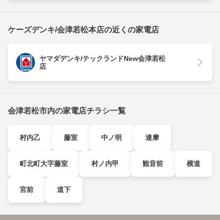
ケーズデンキ/会津若松本店の近くの家電店
ヤマダデンキ/テックランドNew会津若松
店
会津若松市内の家電店チラシ一覧
村内乙
藤室
中ノ明
達摩
町北町大字藤室
村ノ内甲
観音前
横道
宮前
道下