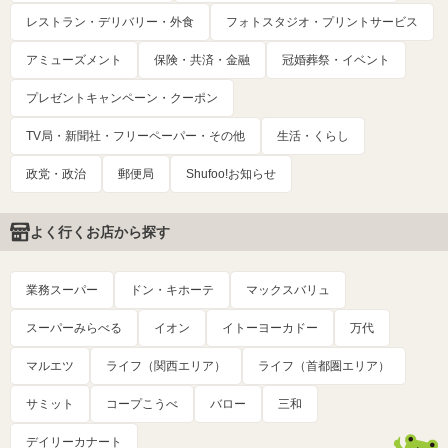
レストラン・デリバリー・外食
フォトスタジオ・プリントサービス
アミューズメント
保険・共済・金融
冠婚葬祭・イベント
プレゼントキャンペーン・クーポン
TV局・新聞社・フリーペーパー・その他
生活・くらし
政党・政治
郵便局
Shufoo!お知らせ
よく行くお店から探す
業務スーパー
ドン・キホーテ
マックスバリュ
スーパーみらべる
イオン
イトーヨーカドー
万代
マルエツ
ライフ（関西エリア）
ライフ（首都圏エリア）
サミット
コープこうべ
バロー
三和
デイリーカナート