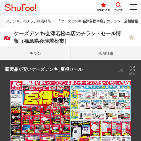
お気に入り
さがす
ケーズデンキ」のチラシ検索結果
「ケーズデンキ/会津若松本店」のチラシ・店舗情報
ケーズデンキ/会津若松本店のチラシ・セール情
報（福島県会津若松市）
チラシ
店舗詳細
新製品が安いケーズデンキ_夏得セール
1/2
拡大