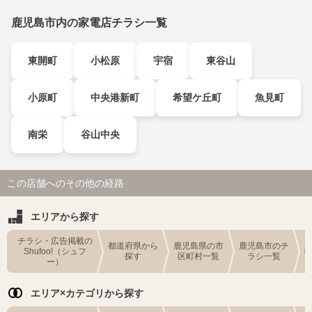
鹿児島市内の家電店チラシ一覧
東開町
小松原
宇宿
東谷山
小原町
中央港新町
希望ケ丘町
魚見町
南栄
谷山中央
この店舗へのその他の経路
エリアから探す
チラシ・広告掲載の
都道府県から
鹿児島県の市
鹿児島市のチ
Shufoo!（シュフ
探す
区町村一覧
ラシ一覧
ー）
エリア×カテゴリから探す