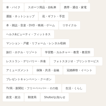
車・バイク
スポーツ用品・自転車
携帯・通信・家電
通販・ネットショップ
花・ギフト・手芸
本・雑誌・音楽・DVD・映画・ゲーム
リサイクル
ヘルス&ビューティ・フィットネス
マンション・戸建・リフォーム・レンタル収納
旅行・ホテル・リゾート
学習塾・カルチャー・教育・教習所
レストラン・デリバリー・外食
フォトスタジオ・プリントサービス
アミューズメント
保険・共済・金融
冠婚葬祭・イベント
プレゼントキャンペーン・クーポン
TV局・新聞社・フリーペーパー・その他
生活・くらし
政党・政治
郵便局
Shufoo!お知らせ