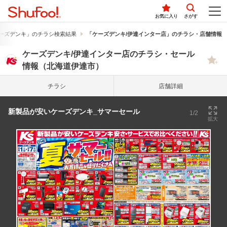
お気に入り
さがす
ーズデンキ」のチラシ検索結果
「ケーズデンキ/伊達インター店」のチラシ・店舗情報
ケーズデンキ/伊達インター店のチラシ・セール
情報（北海道伊達市）
チラシ
店舗詳細
新製品が安いケーズデンキ_サマーセール
1/2
拡大