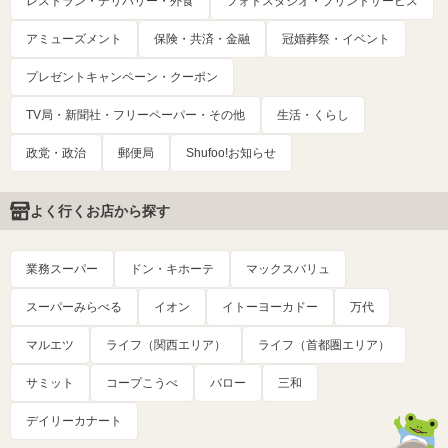
レストラン・デリバリー・外食
フォトスタジオ・プリントサービス
アミューズメント
保険・共済・金融
冠婚葬祭・イベント
プレゼントキャンペーン・クーポン
TV局・新聞社・フリーペーパー・その他
生活・くらし
政党・政治
郵便局
Shufoo!お知らせ
よく行くお店から探す
業務スーパー
ドン・キホーテ
マックスバリュ
スーパーみらべる
イオン
イトーヨーカドー
万代
マルエツ
ライフ（関西エリア）
ライフ（首都圏エリア）
サミット
コープこうべ
バロー
三和
デイリーカナート