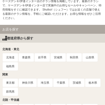
ケーズデンキ/伊達インター店のチラシ情報を掲載しています。最新のチラシ
で、ケーズデンキ/伊達インター店で実施中のお得なセールやキャンペーン、特
売情報をすぐに確認できます。 Shufoo!（シュフー）ではお近くの店舗で使え
る最新のチラシ情報を、手軽にご確認いただけます。お得な情報をぜひご活用
ください。
お店を探す
都道府県から探す
北海道・東北
北海道
青森県
岩手県
宮城県
秋田県
山形県
福島県
関東
東京都
神奈川県
埼玉県
千葉県
茨城県
栃木県
群馬県
北陸・甲信越