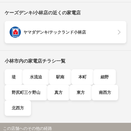
ケーズデンキ/小林店の近くの家電店
ヤマダデンキ/テックランド小林店
小林市内の家電店チラシ一覧
堤
水流迫
駅南
本町
細野
野尻町三ケ野山
真方
東方
南西方
北西方
この店舗へのその他の経路