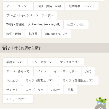
アミューズメント
保険・共済・金融
冠婚葬祭・イベント
プレゼントキャンペーン・クーポン
TV局・新聞社・フリーペーパー・その他
生活・くらし
政党・政治
郵便局
Shufoo!お知らせ
よく行くお店から探す
業務スーパー
ドン・キホーテ
マックスバリュ
スーパーみらべる
イオン
イトーヨーカドー
万代
マルエツ
ライフ（関西エリア）
ライフ（首都圏エリア）
サミット
コープこうべ
バロー
三和
デイリーカナート