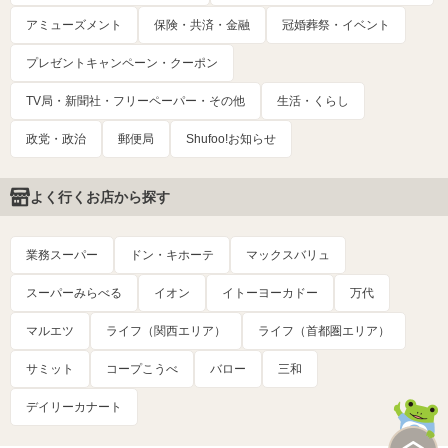
アミューズメント
保険・共済・金融
冠婚葬祭・イベント
プレゼントキャンペーン・クーポン
TV局・新聞社・フリーペーパー・その他
生活・くらし
政党・政治
郵便局
Shufoo!お知らせ
よく行くお店から探す
業務スーパー
ドン・キホーテ
マックスバリュ
スーパーみらべる
イオン
イトーヨーカドー
万代
マルエツ
ライフ（関西エリア）
ライフ（首都圏エリア）
サミット
コープこうべ
バロー
三和
デイリーカナート