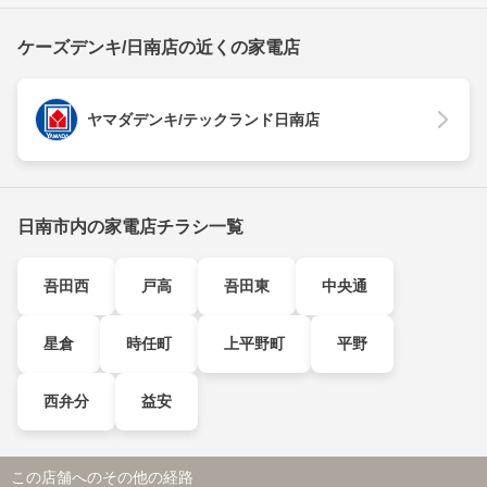
ケーズデンキ/日南店の近くの家電店
ヤマダデンキ/テックランド日南店
日南市内の家電店チラシ一覧
吾田西
戸高
吾田東
中央通
星倉
時任町
上平野町
平野
西弁分
益安
この店舗へのその他の経路