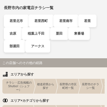
長野市内の家電店チラシ一覧
若里北市
若里西町
若里南市
若里
吉原
稲葉上千田
栗田
東番場
部屋田
アークス
この店舗へのその他の経路
エリアから探す
チラシ・広告掲載の
都道府県から
長野県の市区
長野市のチラ
Shufoo!（シュフ
探す
町村一覧
シ一覧
ー）
エリア×カテゴリから探す