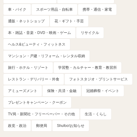
車・バイク
スポーツ用品・自転車
携帯・通信・家電
通販・ネットショップ
花・ギフト・手芸
本・雑誌・音楽・DVD・映画・ゲーム
リサイクル
ヘルス&ビューティ・フィットネス
マンション・戸建・リフォーム・レンタル収納
旅行・ホテル・リゾート
学習塾・カルチャー・教育・教習所
レストラン・デリバリー・外食
フォトスタジオ・プリントサービス
アミューズメント
保険・共済・金融
冠婚葬祭・イベント
プレゼントキャンペーン・クーポン
TV局・新聞社・フリーペーパー・その他
生活・くらし
政党・政治
郵便局
Shufoo!お知らせ