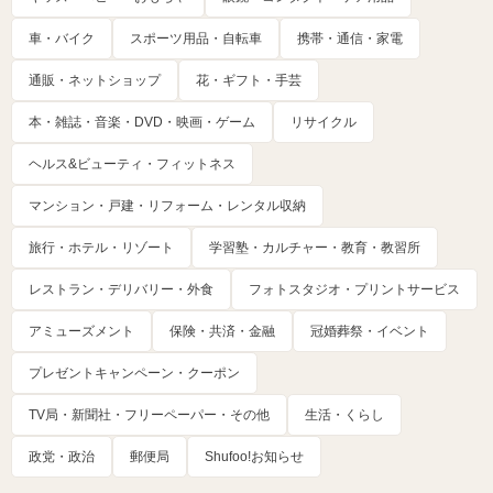
車・バイク
スポーツ用品・自転車
携帯・通信・家電
通販・ネットショップ
花・ギフト・手芸
本・雑誌・音楽・DVD・映画・ゲーム
リサイクル
ヘルス&ビューティ・フィットネス
マンション・戸建・リフォーム・レンタル収納
旅行・ホテル・リゾート
学習塾・カルチャー・教育・教習所
レストラン・デリバリー・外食
フォトスタジオ・プリントサービス
アミューズメント
保険・共済・金融
冠婚葬祭・イベント
プレゼントキャンペーン・クーポン
TV局・新聞社・フリーペーパー・その他
生活・くらし
政党・政治
郵便局
Shufoo!お知らせ