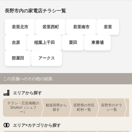
長野市内の家電店チラシ一覧
若里北市
若里西町
若里南市
若里
吉原
稲葉上千田
栗田
東番場
部屋田
アークス
この店舗へのその他の経路
エリアから探す
チラシ・広告掲載の
都道府県から
長野県の市区
長野市のチラ
Shufoo!（シュフ
探す
町村一覧
シ一覧
ー）
エリア×カテゴリから探す