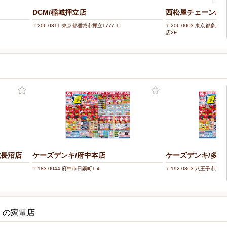
DCM/稲城押立店
西松屋チェーン/サ
〒206-0811 東京都稲城市押立1777-1
〒206-0003 東京都多摩
店2F
城長沼店
ケーズデンキ/府中本店
ケーズデンキ/多摩
〒183-0044 府中市日鋼町1-4
〒192-0363 八王子市別所2
くの家電店