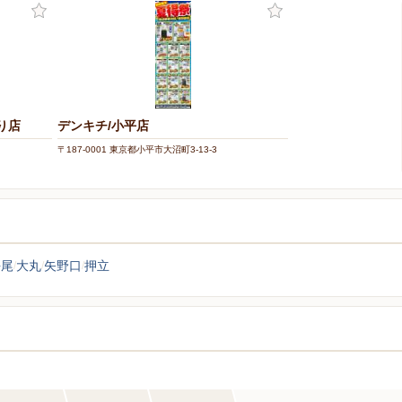
り店
デンキチ/小平店
〒187-0001 東京都小平市大沼町3-13-3
平尾
大丸
矢野口
押立