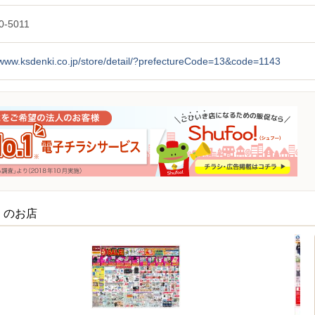
0-5011
/www.ksdenki.co.jp/store/detail/?prefectureCode=13&code=1143
くのお店