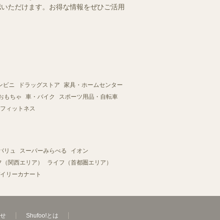
確認いただけます。お得な情報をぜひご活用
ンビニ
ドラッグストア
家具・ホームセンター
おもちゃ
車・バイク
スポーツ用品・自転車
フィットネス
バリュ
スーパーみらべる
イオン
フ（関西エリア）
ライフ（首都圏エリア）
イリーカナート
せ
Shufoo!とは