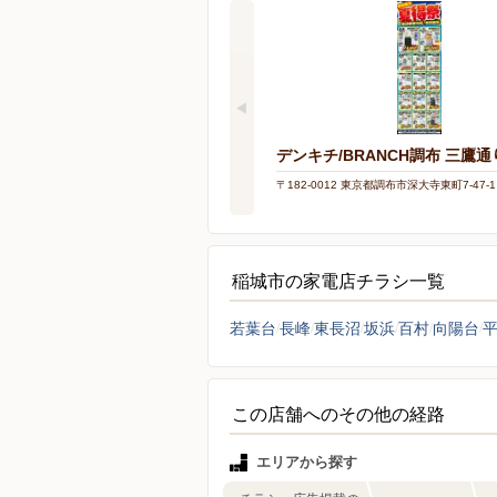
デンキチ/BRANCH調布 三鷹通
〒182-0012 東京都調布市深大寺東町7-47-1
稲城市の家電店チラシ一覧
若葉台
長峰
東長沼
坂浜
百村
向陽台
この店舗へのその他の経路
エリアから探す