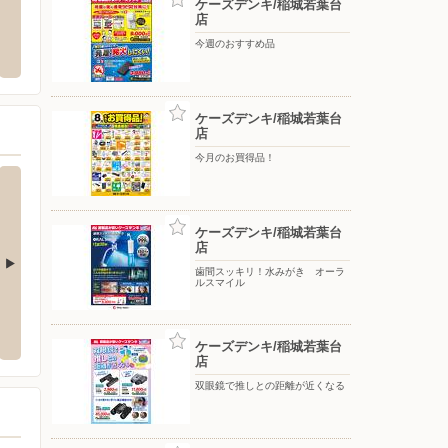
ケーズデンキ/稲城若葉台
店
ミット東寺方店
ユニディ若葉台店
西松屋
今週のおすすめ品
市東寺方660-1 サミット東寺方
〒206-0824 東京都稲城市若葉台2-6
〒206-
の3階
ケーズデンキ/稲城若葉台
店
今月のお買得品！
ケーズデンキ/稲城若葉台
店
歯間スッキリ！水みがき オーラ
ルスマイル
ニュータウン店
ケーズデンキ/たまプラーザ店
ケーズ
-39-5
〒225-0003 横浜市青葉区新石川2-5-1
〒190-0
ケーズデンキ/稲城若葉台
店
双眼鏡で推しとの距離が近くなる