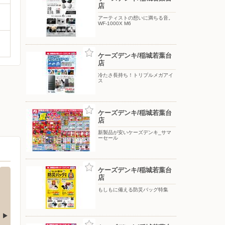
店
アーティストの想いに満ちる音。
WF-1000X M6
ケーズデンキ/稲城若葉台
店
冷たさ長持ち！トリプルメガアイ
ス
ケーズデンキ/稲城若葉台
店
新製品が安いケーズデンキ_サマ
ーセール
ケーズデンキ/稲城若葉台
店
もしもに備える防災バッグ特集