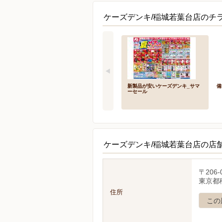
ケーズデンキ/稲城若葉台店のチラ
新製品が安いケーズデンキ_サマ
備
ーセール
ケーズデンキ/稲城若葉台店の店
〒206-
東京都稲
住所
この