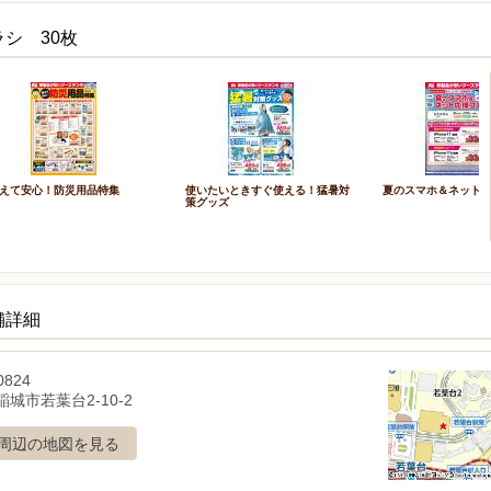
シ 30枚
えて安心！防災用品特集
使いたいときすぐ使える！猛暑対
夏のスマホ＆ネット
策グッズ
舗詳細
0824
城市若葉台2-10-2
周辺の地図を見る