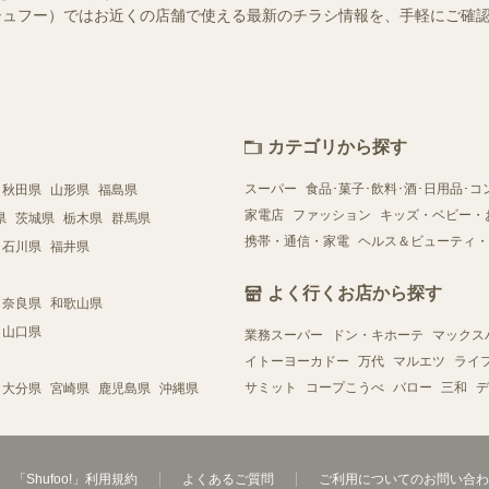
o!（シュフー）ではお近くの店舗で使える最新のチラシ情報を、手軽にご
カテゴリから探す
スーパー
食品･菓子･飲料･酒･日用品･コ
秋田県
山形県
福島県
家電店
ファッション
キッズ・ベビー・
県
茨城県
栃木県
群馬県
携帯・通信・家電
ヘルス＆ビューティ・
石川県
福井県
よく行くお店から探す
奈良県
和歌山県
山口県
業務スーパー
ドン・キホーテ
マックス
イトーヨーカドー
万代
マルエツ
ライ
サミット
コープこうべ
バロー
三和
デ
大分県
宮崎県
鹿児島県
沖縄県
「Shufoo!」利用規約
よくあるご質問
ご利用についてのお問い合わ