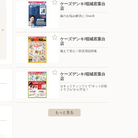
ケーズデンキ/稲城若葉台
店
歯のお悩み解決に Oral-B
ケーズデンキ/稲城若葉台
店
備えて安心！防災用品特集
ケーズデンキ/稲城若葉台
店
セキュリティソフトで“ネット詐欺
トラブル”から守る！
もっと見る