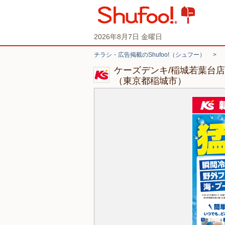
2026年8月7日 金曜日
チラシ・広告掲載のShufoo!（シュフー）
>
ケーズデンキ/稲城若葉台
（東京都稲城市）