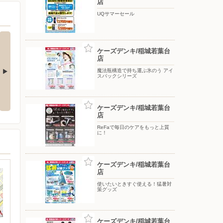
店
UQサマーセール
ケーズデンキ/稲城若葉台
店
魔法瓶構造で持ち運ぶ氷のう アイ
スパックシリーズ
応援フェア
夏のスマホ＆ネット応援フェア
ドコモフェア開催開催
ケーズデンキ/稲城若葉台
店
ReFaで毎日のケアをもっと上質
に！
ケーズデンキ/稲城若葉台
店
使いたいときすぐ使える！猛暑対
策グッズ
ケーズデンキ/稲城若葉台