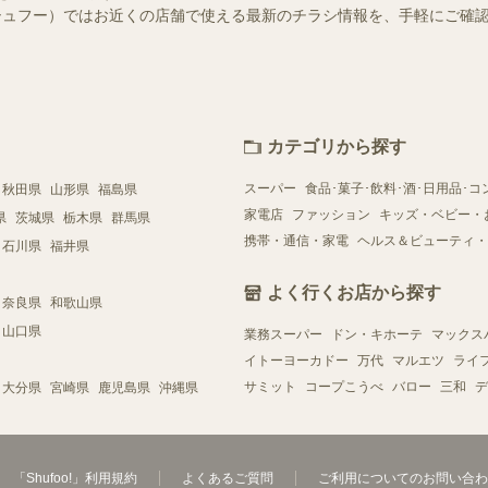
o!（シュフー）ではお近くの店舗で使える最新のチラシ情報を、手軽にご
カテゴリから探す
スーパー
食品･菓子･飲料･酒･日用品･コ
秋田県
山形県
福島県
家電店
ファッション
キッズ・ベビー・
県
茨城県
栃木県
群馬県
携帯・通信・家電
ヘルス＆ビューティ・
石川県
福井県
よく行くお店から探す
奈良県
和歌山県
山口県
業務スーパー
ドン・キホーテ
マックス
イトーヨーカドー
万代
マルエツ
ライ
サミット
コープこうべ
バロー
三和
デ
大分県
宮崎県
鹿児島県
沖縄県
「Shufoo!」利用規約
よくあるご質問
ご利用についてのお問い合わ