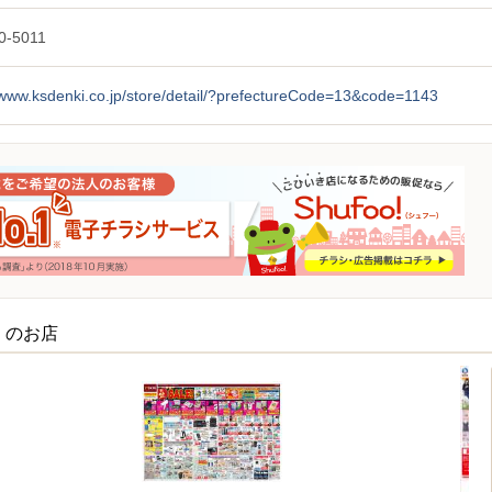
0-5011
/www.ksdenki.co.jp/store/detail/?prefectureCode=13&code=1143
くのお店