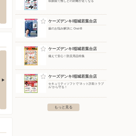
双眼鏡で推しとの距離が近くなる
崎麻生店
スーパースポーツゼビオ/調布東京スタジ
ウエル
アム前店
崎市麻生区黒川字谷769-1
〒206-
ケーズデンキ/稲城若葉台店
〒182-0036 東京都調布市飛田給1-34-17
歯のお悩み解決に Oral-B
ケーズデンキ/稲城若葉台店
備えて安心！防災用品特集
ケーズデンキ/稲城若葉台店
セキュリティソフトで“ネット詐欺トラブ
ル”から守る！
ニュータウン店
ケーズデンキ/たまプラーザ店
ケーズ
-39-5
〒225-0003 横浜市青葉区新石川2-5-1
〒190-0
もっと見る