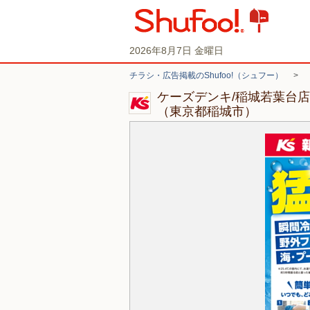
2026年8月7日 金曜日
チラシ・広告掲載のShufoo!（シュフー）
>
ケーズデンキ/稲城若葉台
（東京都稲城市）