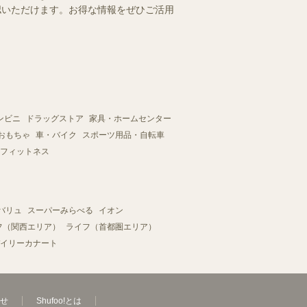
確認いただけます。お得な情報をぜひご活用
ンビニ
ドラッグストア
家具・ホームセンター
おもちゃ
車・バイク
スポーツ用品・自転車
フィットネス
バリュ
スーパーみらべる
イオン
フ（関西エリア）
ライフ（首都圏エリア）
イリーカナート
せ
Shufoo!とは