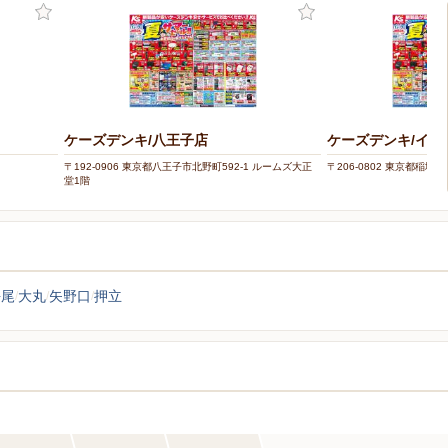
ケーズデンキ/八王子店
ケーズデンキ/イオ
〒192-0906 東京都八王子市北野町592-1 ルームズ大正
〒206-0802 東京都稲城市
堂1階
平尾
大丸
矢野口
押立