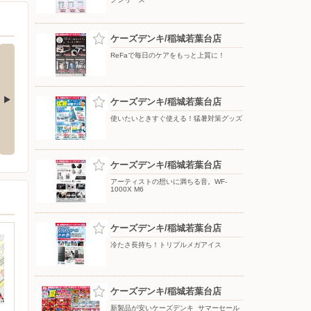
ケーズデンキ/稲城若葉台店
ReFaで毎日のケアをもっと上質に！
ケーズデンキ/稲城若葉台店
使いたいときすぐ使える！猛暑対策グッズ
応援フェア
夏のスマホ＆ネット応援フェア
ドコモフェア開催開催
ケーズデンキ/稲城若葉台店
アーティストの想いに満ちる音。WF-
1000X M6
ケーズデンキ/稲城若葉台店
冷たさ長持ち！トリプルメガアイス
ケーズデンキ/稲城若葉台店
新製品が安いケーズデンキ_サマーセール