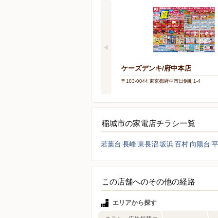
ケーズデンキ/府中本店
〒183-0044 東京都府中市日鋼町1-4
稲城市の家電店チラシ一覧
若葉台
長峰
東長沼
坂浜
百村
向陽台
この店舗へのその他の経路
エリアから探す