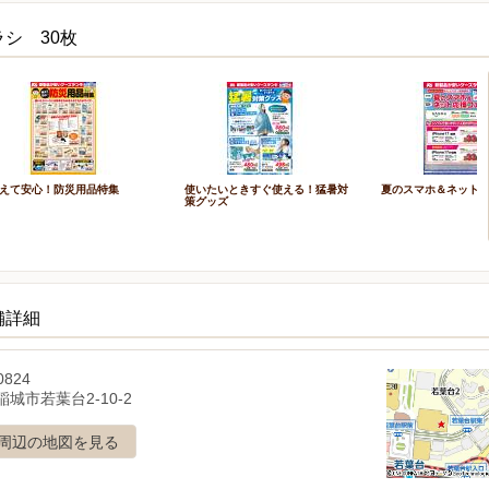
シ 30枚
えて安心！防災用品特集
使いたいときすぐ使える！猛暑対
夏のスマホ＆ネット
策グッズ
舗詳細
0824
城市若葉台2-10-2
周辺の地図を見る