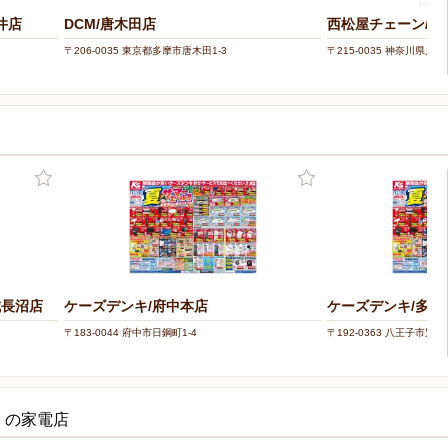
井店
DCM/唐木田店
西松屋チェーン/川
〒206-0035 東京都多摩市唐木田1-3
〒215-0035 神奈川県川
城長沼店
ケーズデンキ/府中本店
ケーズデンキ/多摩
〒183-0044 府中市日鋼町1-4
〒192-0363 八王子市別所2
くの家電店