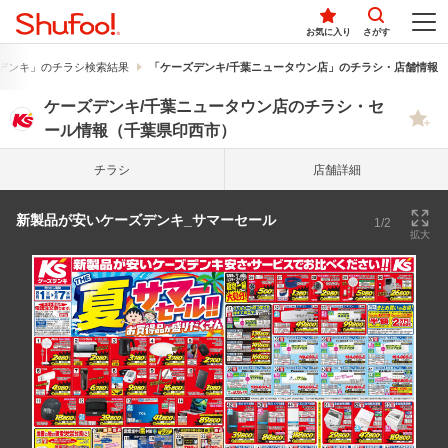
お気に入り
さがす
デンキ」のチラシ検索結果
「ケーズデンキ/千葉ニュータウン店」のチラシ・店舗情報
ケーズデンキ/千葉ニュータウン店のチラシ・セ
ール情報（千葉県印西市）
チラシ
店舗詳細
新製品が安いケーズデンキ_サマーセール
1/2
拡大