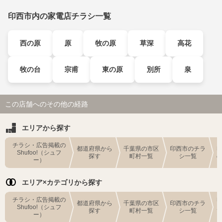
印西市内の家電店チラシ一覧
西の原
原
牧の原
草深
高花
牧の台
宗甫
東の原
別所
泉
この店舗へのその他の経路
エリアから探す
チラシ・広告掲載の
都道府県から
千葉県の市区
印西市のチラ
Shufoo!（シュフ
探す
町村一覧
シ一覧
ー）
エリア×カテゴリから探す
チラシ・広告掲載の
都道府県から
千葉県の市区
印西市のチラ
Shufoo!（シュフ
探す
町村一覧
シ一覧
ー）