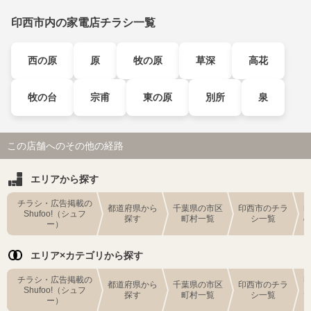
印西市内の家電店チラシ一覧
西の原
原
牧の原
草深
高花
牧の台
宗甫
東の原
別所
泉
この店舗へのその他の経路
エリアから探す
チラシ・広告掲載の
都道府県から
千葉県の市区
印西市のチラ
Shufoo!（シュフ
探す
町村一覧
シ一覧
ー）
エリア×カテゴリから探す
チラシ・広告掲載の
都道府県から
千葉県の市区
印西市のチラ
Shufoo!（シュフ
探す
町村一覧
シ一覧
ー）