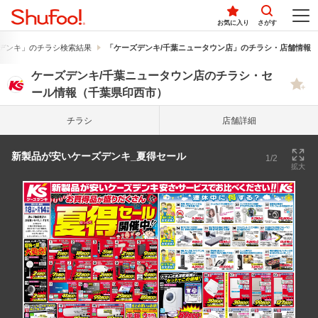
お気に入り
さがす
デンキ」のチラシ検索結果
「ケーズデンキ/千葉ニュータウン店」のチラシ・店舗情報
ケーズデンキ/千葉ニュータウン店のチラシ・セ
ール情報（千葉県印西市）
チラシ
店舗詳細
新製品が安いケーズデンキ_夏得セール
1/2
拡大