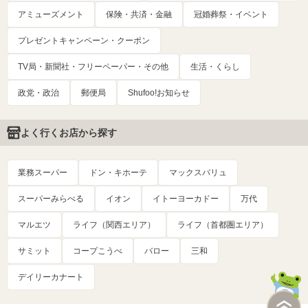
アミューズメント
保険・共済・金融
冠婚葬祭・イベント
プレゼントキャンペーン・クーポン
TV局・新聞社・フリーペーパー・その他
生活・くらし
政党・政治
郵便局
Shufoo!お知らせ
よく行くお店から探す
業務スーパー
ドン・キホーテ
マックスバリュ
スーパーみらべる
イオン
イトーヨーカドー
万代
マルエツ
ライフ（関西エリア）
ライフ（首都圏エリア）
サミット
コープこうべ
バロー
三和
デイリーカナート