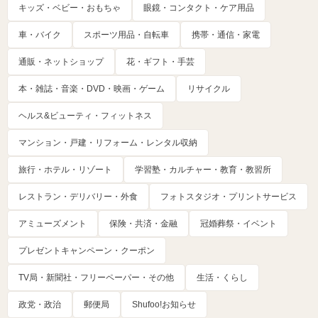
キッズ・ベビー・おもちゃ
眼鏡・コンタクト・ケア用品
車・バイク
スポーツ用品・自転車
携帯・通信・家電
通販・ネットショップ
花・ギフト・手芸
本・雑誌・音楽・DVD・映画・ゲーム
リサイクル
ヘルス&ビューティ・フィットネス
マンション・戸建・リフォーム・レンタル収納
旅行・ホテル・リゾート
学習塾・カルチャー・教育・教習所
レストラン・デリバリー・外食
フォトスタジオ・プリントサービス
アミューズメント
保険・共済・金融
冠婚葬祭・イベント
プレゼントキャンペーン・クーポン
TV局・新聞社・フリーペーパー・その他
生活・くらし
政党・政治
郵便局
Shufoo!お知らせ