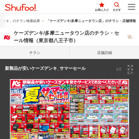
お気に入り
さがす
デンキ」のチラシ検索結果
「ケーズデンキ/多摩ニュータウン店」のチラシ・店舗情報
ケーズデンキ/多摩ニュータウン店のチラシ・セ
ール情報（東京都八王子市）
チラシ
店舗詳細
新製品が安いケーズデンキ_サマーセール
1/2
拡大