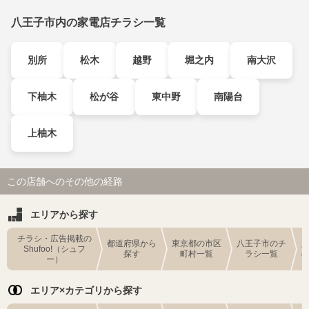
八王子市内の家電店チラシ一覧
別所
松木
越野
堀之内
南大沢
下柚木
松が谷
東中野
南陽台
上柚木
この店舗へのその他の経路
エリアから探す
チラシ・広告掲載の
都道府県から
東京都の市区
八王子市のチ
Shufoo!（シュフ
探す
町村一覧
ラシ一覧
ー）
エリア×カテゴリから探す