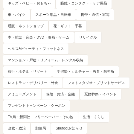
キッズ・ベビー・おもちゃ
眼鏡・コンタクト・ケア用品
車・バイク
スポーツ用品・自転車
携帯・通信・家電
通販・ネットショップ
花・ギフト・手芸
本・雑誌・音楽・DVD・映画・ゲーム
リサイクル
ヘルス&ビューティ・フィットネス
マンション・戸建・リフォーム・レンタル収納
旅行・ホテル・リゾート
学習塾・カルチャー・教育・教習所
レストラン・デリバリー・外食
フォトスタジオ・プリントサービス
アミューズメント
保険・共済・金融
冠婚葬祭・イベント
プレゼントキャンペーン・クーポン
TV局・新聞社・フリーペーパー・その他
生活・くらし
政党・政治
郵便局
Shufoo!お知らせ