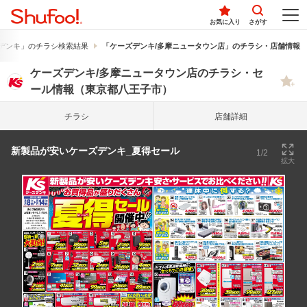
お気に入り
さがす
デンキ」のチラシ検索結果
「ケーズデンキ/多摩ニュータウン店」のチラシ・店舗情報
ケーズデンキ/多摩ニュータウン店のチラシ・セ
ール情報（東京都八王子市）
チラシ
店舗詳細
新製品が安いケーズデンキ_夏得セール
1/2
拡大