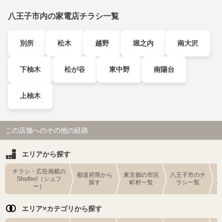
八王子市内の家電店チラシ一覧
別所
松木
越野
堀之内
南大沢
下柚木
松が谷
東中野
南陽台
上柚木
この店舗へのその他の経路
エリアから探す
チラシ・広告掲載の
都道府県から
東京都の市区
八王子市のチ
Shufoo!（シュフ
探す
町村一覧
ラシ一覧
ー）
エリア×カテゴリから探す