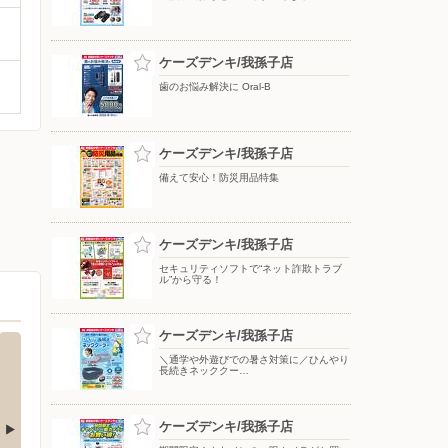
ケーズデンキ/我孫子店
歯のお悩み解決に Oral-B
ケーズデンキ/我孫子店
備えて安心！防災用品特集
ケーズデンキ/我孫子店
セキュリティソフトで“ネット詐欺トラブ
ル”から守る！
ケーズデンキ/我孫子店
＼通学や外遊びでの暑さ対策に／ひんやり
長続きネッククー…
ケーズデンキ/我孫子店