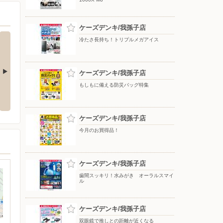
ケーズデンキ/我孫子店
冷たさ長持ち！トリプルメガアイス
ケーズデンキ/我孫子店
もしもに備える防災バッグ特集
ay使ってお
熱中症リスクをアラーム音でお知
魔法瓶構造で持ち運ぶ氷のう ア
らせ
イスパックシリーズ
ケーズデンキ/我孫子店
今月のお買得品！
ケーズデンキ/我孫子店
歯間スッキリ！水みがき オーラルスマイ
ル
ケーズデンキ/我孫子店
双眼鏡で推しとの距離が近くなる