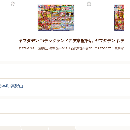
ヤマダデンキ/テックランド西友常盤平店
ヤマダデンキ/テッ
〒270-2261 千葉県松戸市常盤平3-11-1 西友常盤平店3F
〒277-0837 千葉県柏市大
泉
本町
高野山