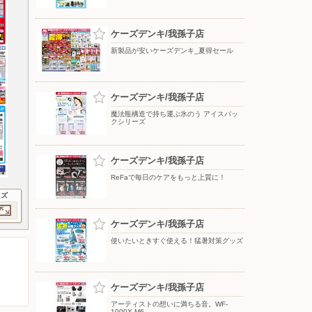
ケーズデンキ/我孫子店
新製品が安いケーズデンキ_夏得セール
ケーズデンキ/我孫子店
魔法瓶構造で持ち運ぶ氷のう アイスパッ
クシリーズ
ケーズデンキ/我孫子店
ReFaで毎日のケアをもっと上質に！
イズ
ケーズデンキ/我孫子店
使いたいときすぐ使える！猛暑対策グッズ
ケーズデンキ/我孫子店
アーティストの想いに満ちる音。WF-
1000X M6