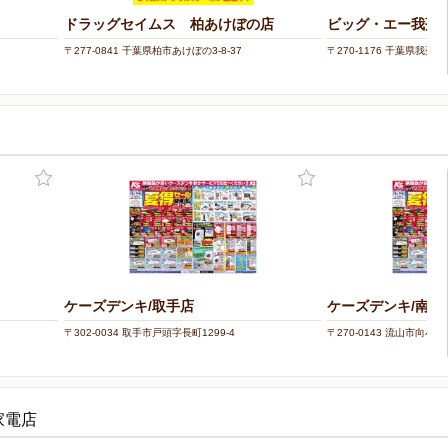
ドラッグセイムス 柏あけぼの店
ビッグ・エー我孫
〒277-0841 千葉県柏市あけぼの3-8-37
〒270-1176 千葉県我孫子
ケーズデンキ/取手店
ケーズデンキ/南柏
〒302-0034 取手市戸頭字長町1299-4
〒270-0143 流山市向小金1-
家電店