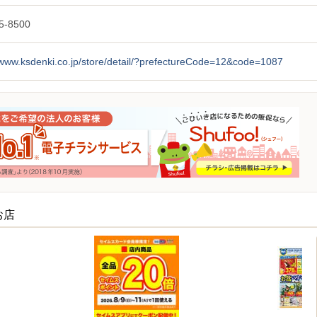
5-8500
/www.ksdenki.co.jp/store/detail/?prefectureCode=12&code=1087
お店