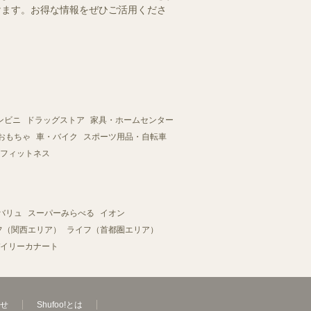
だけます。お得な情報をぜひご活用くださ
ンビニ
ドラッグストア
家具・ホームセンター
おもちゃ
車・バイク
スポーツ用品・自転車
フィットネス
バリュ
スーパーみらべる
イオン
フ（関西エリア）
ライフ（首都圏エリア）
イリーカナート
せ
Shufoo!とは