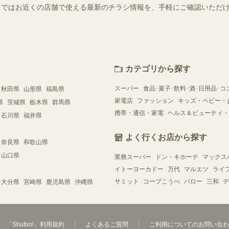
ュフー）ではお近くの店舗で使える最新のチラシ情報を、手軽にご確認いた
カテゴリから探す
スーパー
食品･菓子･飲料･酒･日用品･コ
秋田県
山形県
福島県
家電店
ファッション
キッズ・ベビー・
県
茨城県
栃木県
群馬県
携帯・通信・家電
ヘルス＆ビューティ・
石川県
福井県
よく行くお店から探す
奈良県
和歌山県
山口県
業務スーパー
ドン・キホーテ
マックス
イトーヨーカドー
万代
マルエツ
ライ
サミット
コープこうべ
バロー
三和
デ
大分県
宮崎県
鹿児島県
沖縄県
「Shufoo!」利用規約
よくあるご質問
ご利用についてのお問い合わ