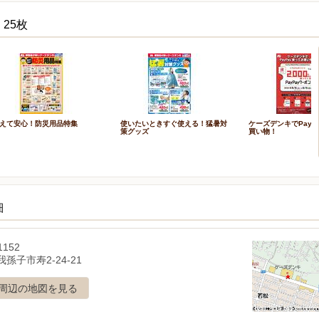
25枚
えて安心！防災用品特集
使いたいときすぐ使える！猛暑対
ケーズデンキでPayP
策グッズ
買い物！
細
1152
孫子市寿2-24-21
周辺の地図を見る