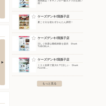
期間限定！キヤノンの一眼カメラがお買い
得！
子柴崎台
DCM/流山セントラルパーク店
買取大
市柴崎台4-7-23
〒270-0153 千葉県流山市中53-1
〒343-0
ケーズデンキ/我孫子店
夏こそ火を使わずかんたん調理！
ケーズデンキ/我孫子店
涼しく快適な睡眠体験を提供 Shark
TUBOBLA…
ケーズデンキ/我孫子店
ミスト効果で最大6.7℃涼しい Shark
FLEXB…
店
ケーズデンキ/白井駅前店
ケーズ
272-8
〒270-1426 白井市笹塚2-1-1
〒270-1
もっと見る