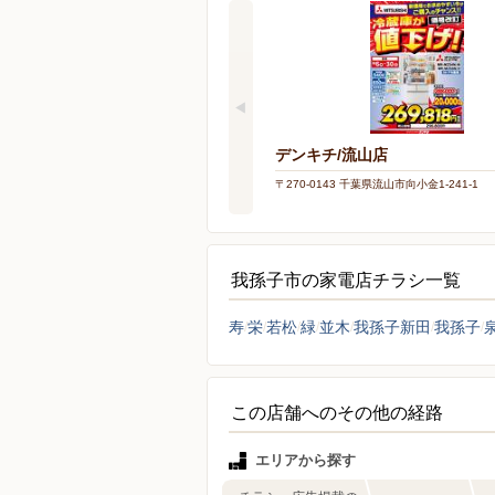
デンキチ/流山店
〒270-0143 千葉県流山市向小金1-241-1
我孫子市の家電店チラシ一覧
寿
栄
若松
緑
並木
我孫子新田
我孫子
この店舗へのその他の経路
エリアから探す