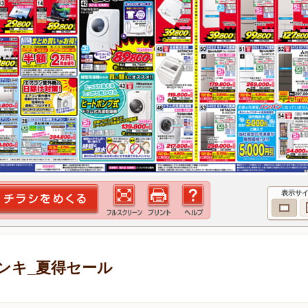
表示サ
ンキ_夏得セール