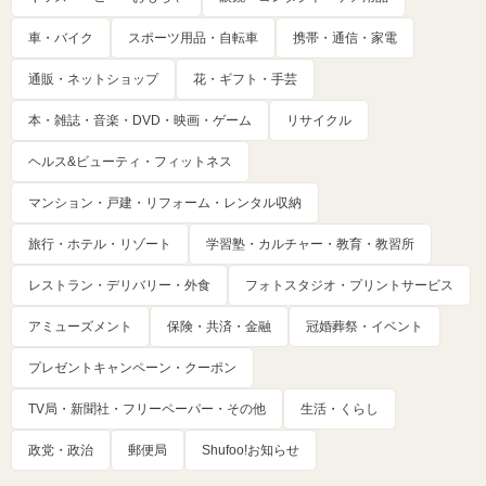
車・バイク
スポーツ用品・自転車
携帯・通信・家電
通販・ネットショップ
花・ギフト・手芸
本・雑誌・音楽・DVD・映画・ゲーム
リサイクル
ヘルス&ビューティ・フィットネス
マンション・戸建・リフォーム・レンタル収納
旅行・ホテル・リゾート
学習塾・カルチャー・教育・教習所
レストラン・デリバリー・外食
フォトスタジオ・プリントサービス
アミューズメント
保険・共済・金融
冠婚葬祭・イベント
プレゼントキャンペーン・クーポン
TV局・新聞社・フリーペーパー・その他
生活・くらし
政党・政治
郵便局
Shufoo!お知らせ