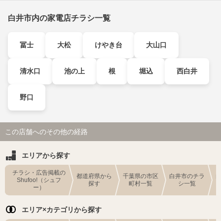
白井市内の家電店チラシ一覧
冨士
大松
けやき台
大山口
清水口
池の上
根
堀込
西白井
野口
この店舗へのその他の経路
エリアから探す
チラシ・広告掲載の
都道府県から
千葉県の市区
白井市のチラ
Shufoo!（シュフ
探す
町村一覧
シ一覧
ー）
エリア×カテゴリから探す