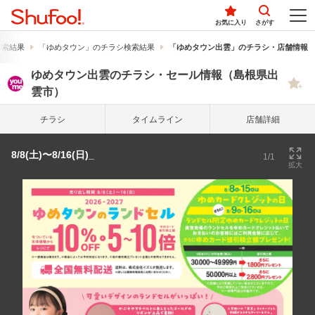
お気に入り
さがす
検索結果
「ゆめタウン」のチラシ検索結果
「ゆめタウン出雲」のチラシ・店舗情報
ゆめタウン出雲のチラシ・セール情報（島根県出
雲市）
チラシ
タイム
ライン
店舗詳細
8/8(土)〜8/16(日)_
1/1
拡大