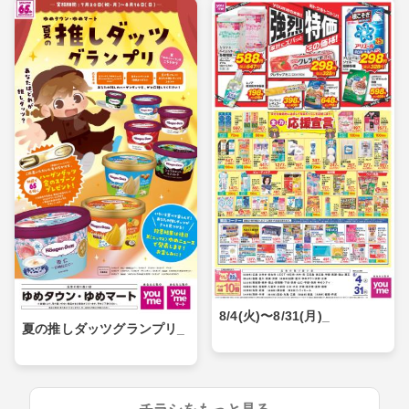
8/4(火)〜8/31(月)_
夏の推しダッツグランプリ_