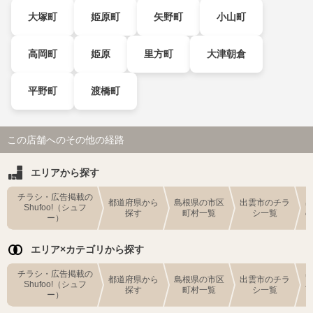
大塚町
姫原町
矢野町
小山町
高岡町
姫原
里方町
大津朝倉
平野町
渡橋町
この店舗へのその他の経路
エリアから探す
チラシ・広告掲載の
都道府県から
島根県の市区
出雲市のチラ
Shufoo!（シュフ
探す
町村一覧
シ一覧
ー）
エリア×カテゴリから探す
チラシ・広告掲載の
都道府県から
島根県の市区
出雲市のチラ
Shufoo!（シュフ
探す
町村一覧
シ一覧
ー）