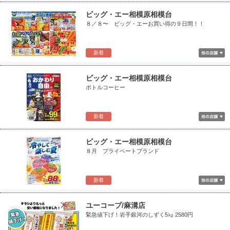
ビッグ・エー相模原相模台
８／８〜 ビッグ・エーお買い得の９日間！！
新着
ビッグ・エー相模原相模台
ボトルコーヒー
新着
ビッグ・エー相模原相模台
８月 プライベートブランド
新着
ユーコープ/麻溝店
緊急値下げ！岩手銀河のしずく5㎏ 2580円