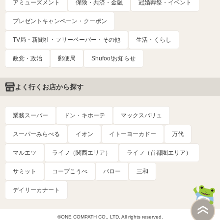
アミューズメント
保険・共済・金融
冠婚葬祭・イベント
プレゼントキャンペーン・クーポン
TV局・新聞社・フリーペーパー・その他
生活・くらし
政党・政治
郵便局
Shufoo!お知らせ
よく行くお店から探す
業務スーパー
ドン・キホーテ
マックスバリュ
スーパーみらべる
イオン
イトーヨーカドー
万代
マルエツ
ライフ（関西エリア）
ライフ（首都圏エリア）
サミット
コープこうべ
バロー
三和
デイリーカナート
©ONE COMPATH CO., LTD. All rights reserved.