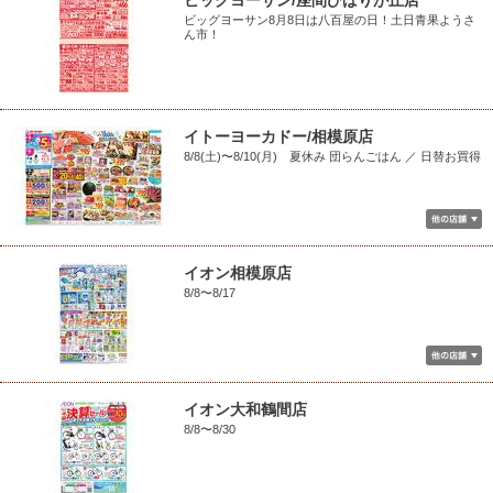
ビッグヨーサン/座間ひばりが丘店
ビッグヨーサン8月8日は八百屋の日！土日青果ようさ
ん市！
イトーヨーカドー/相模原店
8/8(土)〜8/10(月) 夏休み 団らんごはん ／ 日替お買得
イオン相模原店
8/8〜8/17
イオン大和鶴間店
8/8〜8/30