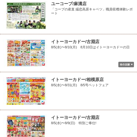
ユーコープ/麻溝店
「コープの産直 嬬恋高原キャベツ」職員収穫体験レポ
ート
イトーヨーカドー/古淵店
8/5(水)〜8/10(月) 8月10日はイトーヨーカドーの日
イトーヨーカドー/相模原店
8/5(水)〜8/31(月) 8/5号ペットフェア
イトーヨーカドー/古淵店
8/5(水)〜8/9(日) 特別ご奉仕!