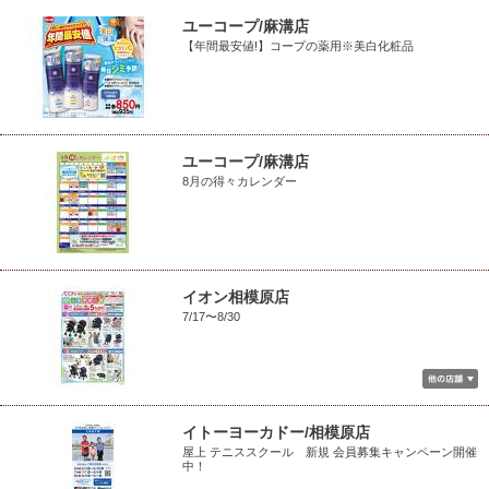
ユーコープ/麻溝店
【年間最安値!】コープの薬用※美白化粧品
ユーコープ/麻溝店
8月の得々カレンダー
イオン相模原店
7/17〜8/30
イトーヨーカドー/相模原店
屋上 テニススクール 新規 会員募集キャンペーン開催
中！