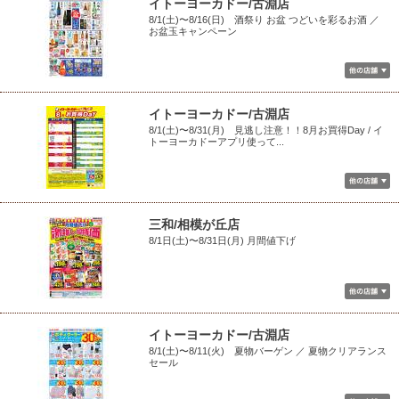
イトーヨーカドー/古淵店
8/1(土)〜8/16(日) 酒祭り お盆 つどいを彩るお酒 ／
お盆玉キャンペーン
イトーヨーカドー/古淵店
8/1(土)〜8/31(月) 見逃し注意！！8月お買得Day / イ
トーヨーカドーアプリ使って...
三和/相模が丘店
8/1日(土)〜8/31日(月) 月間値下げ
イトーヨーカドー/古淵店
8/1(土)〜8/11(火) 夏物バーゲン ／ 夏物クリアランス
セール