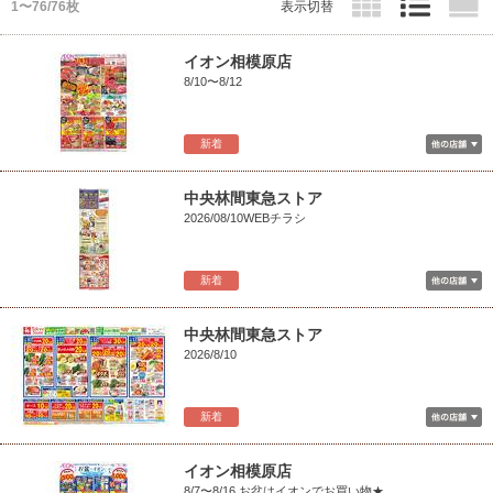
1〜76/76枚
表示切替
イオン相模原店
8/10〜8/12
新着
中央林間東急ストア
2026/08/10WEBチラシ
新着
中央林間東急ストア
2026/8/10
新着
イオン相模原店
8/7〜8/16 お盆はイオンでお買い物★