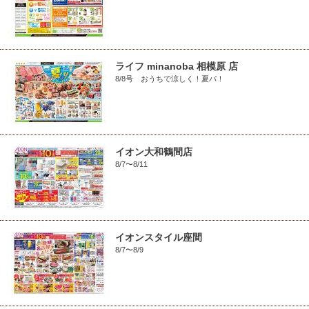
ライフ minanoba 相模原 店
8/8号 おうちで涼しく！夏パ！
イオン大和鶴間店
8/7〜8/11
イオンスタイル座間
8/7〜8/9