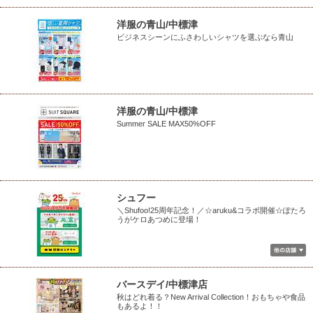
洋服の青山/中標津
ビジネスシーンにふさわしいシャツを選ぶなら青山
洋服の青山/中標津
Summer SALE MAX50%OFF
シュフー
＼Shufoo!25周年記念！／☆aruku&コラボ開催☆ぽたろ
うがケロあつめに登場！
バースデイ/中標津店
秋はどれ着る？New Arrival Collection！おもちゃや食品
もあるよ！！