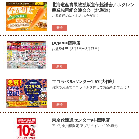
北海道産青果物拡販宣伝協議会／ホクレン
農業協同組合連合会（北海道）
北海道産のにんじんは今が旬！！
新着
DCM/中標津店
お盆SALE!（8月6日〜8月17日）
新着
エコラベルハンター1.5℃大作戦
お家やお店でエコラベルを探して賞品をあてよう！
新着
東京靴流通センター/中標津店
アプリ会員様限定 アプリポイント10%還元