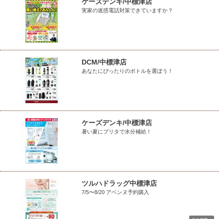
ケーズデンキ/中標津店
実家の迷惑電話対策できていますか？
DCM/中標津店
あなたにぴったりのボトルを選ぼう！
ケーズデンキ/中標津店
暑い夏にブリタで水分補給！
ツルハドラッグ中標津店
7/5〜8/20 アベンヌ予約購入