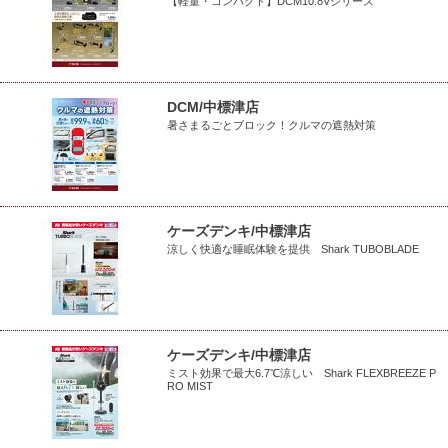
【軽量・コンパクト】DCM10.8Vシリーズ
DCM/中標津店
暑さまるごとブロック！クルマの遮熱対策
ケーズデンキ/中標津店
涼しく快適な睡眠体験を提供 Shark TUBOBLADE
ケーズデンキ/中標津店
ミスト効果で最大6.7℃涼しい Shark FLEXBREEZE P
RO MIST