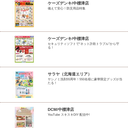
ケーズデンキ/中標津店
備えて安心！防災用品特集
ケーズデンキ/中標津店
セキュリティソフトで“ネット詐欺トラブル”から守
る！
サラヤ（北海道エリア）
ヤシノミ洗剤55周年！550名様に豪華限定グッズが当
たる！
DCM/中標津店
YouTube スキスキDIY 配信中!