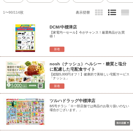
1〜90/114枚
表示切替
DCM/中標津店
【家電均一セール】今がチャンス！厳選商品がお買
得！
新着
nosh（ナッシュ）ヘルシー・糖質と塩分
に配慮した宅配食サイト
【総額5,000円オフ！】健康的で美味しい宅配サービス
「ナッシュ」
新着
ツルハドラッグ中標津店
8/5号チラシ「※一部店舗では商品のお取り扱いのない
場合がございます。」