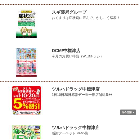
スギ薬局グループ
おくすりは症状別に選んで、かしこく緩和！
DCM/中標津店
今月のお買い得品（WEBチラシ）
ツルハドラッグ中標津店
1日10日20日感謝デー※一部店舗対象外
ツルハドラッグ中標津店
感謝デーペット5%&5倍