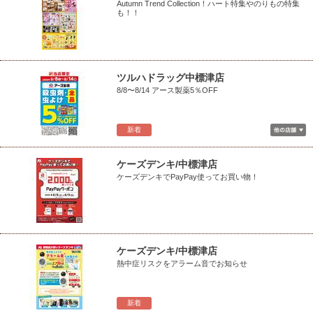
Autumn Trend Collection！ハート特集やのりもの特集
も！！
ツルハドラッグ中標津店
8/8〜8/14 アース製薬5％OFF
新着
ケーズデンキ/中標津店
ケーズデンキでPayPay使ってお買い物！
ケーズデンキ/中標津店
熱中症リスクをアラーム音でお知らせ
新着