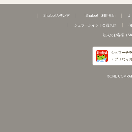
Shufoo!の使い方
「Shufoo!」利用規約
よ
シュフーポイント会員規約
個
法人のお客様（Sh
シュフーチ
アプリなら
©ONE COMPATH C