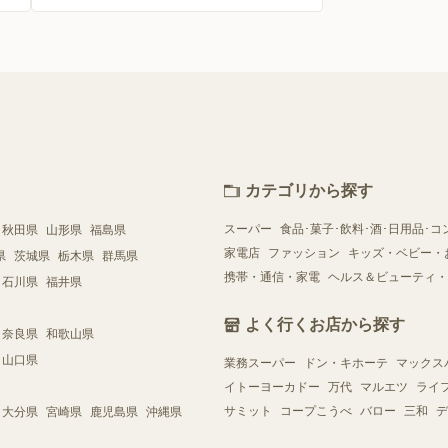
カテゴリから探す
スーパー
食品･菓子･飲料･酒･日用品･コ
秋田県
山形県
福島県
家電店
ファッション
キッズ・ベビー・
県
茨城県
栃木県
群馬県
携帯・通信・家電
ヘルス＆ビューティ・
石川県
福井県
よく行くお店から探す
奈良県
和歌山県
山口県
業務スーパー
ドン・キホーテ
マックス
イトーヨーカドー
万代
マルエツ
ライ
サミット
コープこうべ
バロー
三和
デ
大分県
宮崎県
鹿児島県
沖縄県