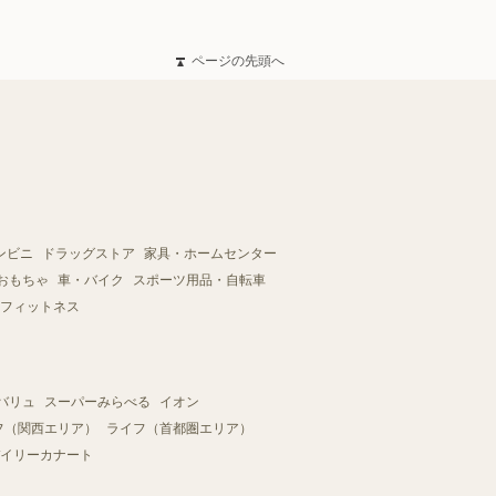
ページの先頭へ
ンビニ
ドラッグストア
家具・ホームセンター
おもちゃ
車・バイク
スポーツ用品・自転車
フィットネス
バリュ
スーパーみらべる
イオン
フ（関西エリア）
ライフ（首都圏エリア）
イリーカナート