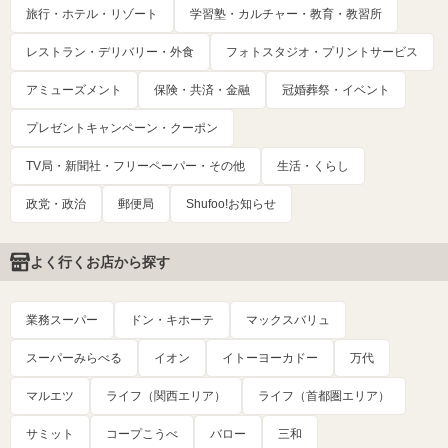
旅行・ホテル・リゾート
学習塾・カルチャー・教育・教習所
レストラン・デリバリー・外食
フォトスタジオ・プリントサービス
アミューズメント
保険・共済・金融
冠婚葬祭・イベント
プレゼントキャンペーン・クーポン
TV局・新聞社・フリーペーパー・その他
生活・くらし
政党・政治
郵便局
Shufoo!お知らせ
よく行くお店から探す
業務スーパー
ドン・キホーテ
マックスバリュ
スーパーみらべる
イオン
イトーヨーカドー
万代
マルエツ
ライフ（関西エリア）
ライフ（首都圏エリア）
サミット
コープこうべ
バロー
三和