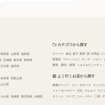
カテゴリから探す
スーパー
食品･菓子･飲料･酒･日用品･コ
秋田県
山形県
福島県
家電店
ファッション
キッズ・ベビー・
県
茨城県
栃木県
群馬県
携帯・通信・家電
ヘルス＆ビューティ・
石川県
福井県
よく行くお店から探す
奈良県
和歌山県
山口県
業務スーパー
ドン・キホーテ
マックス
イトーヨーカドー
万代
マルエツ
ライ
サミット
コープこうべ
バロー
三和
デ
大分県
宮崎県
鹿児島県
沖縄県