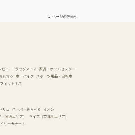
ページの先頭へ
ンビニ
ドラッグストア
家具・ホームセンター
おもちゃ
車・バイク
スポーツ用品・自転車
フィットネス
バリュ
スーパーみらべる
イオン
フ（関西エリア）
ライフ（首都圏エリア）
イリーカナート