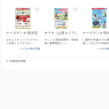
ケーズデンキ/長井店
サラヤ（山形エリア）
ケーズデンキ/長
セキュリティソフトで“ネッ
ヤシノミ洗剤55周年！550名
＼通学や外遊びでの
ト詐欺トラブル”から…
様に豪華限定グッ…
策に／ひんやり長続
[＋]その他の店舗
[＋]その
1~32枚目/40枚