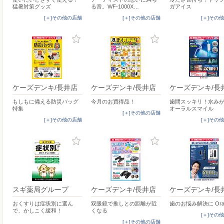
猛暑対策グッズ
る音。WF-1000X…
ガアイス
[＋]その他の店舗
[＋]その他の店舗
[＋]その
ケーズデンキ/長井店
ケーズデンキ/長井店
ケーズデンキ/長
もしもに備える防災バッグ
今月のお買得品！
歯間スッキリ！水み
特集
オーラルスマイル
[＋]その他の店舗
[＋]その他の店舗
[＋]その
スギ薬局グループ
ケーズデンキ/長井店
ケーズデンキ/長
おくすりは症状別に選ん
双眼鏡で推しとの距離が近
歯のお悩み解決に Oral
で、かしこく緩和！
くなる
[＋]その
[＋]その他の店舗