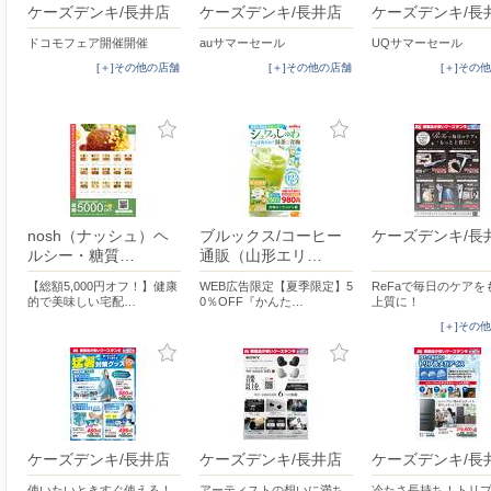
ケーズデンキ/長井店
ケーズデンキ/長井店
ケーズデンキ/長
ドコモフェア開催開催
auサマーセール
UQサマーセール
[＋]その他の店舗
[＋]その他の店舗
[＋]その
nosh（ナッシュ）ヘ
ブルックス/コーヒー
ケーズデンキ/長
ルシー・糖質…
通販（山形エリ…
【総額5,000円オフ！】健康
WEB広告限定【夏季限定】5
ReFaで毎日のケアを
的で美味しい宅配…
0％OFF『かんた…
上質に！
[＋]その
ケーズデンキ/長井店
ケーズデンキ/長井店
ケーズデンキ/長
使いたいときすぐ使える！
アーティストの想いに満ち
冷たさ長持ち！トリ