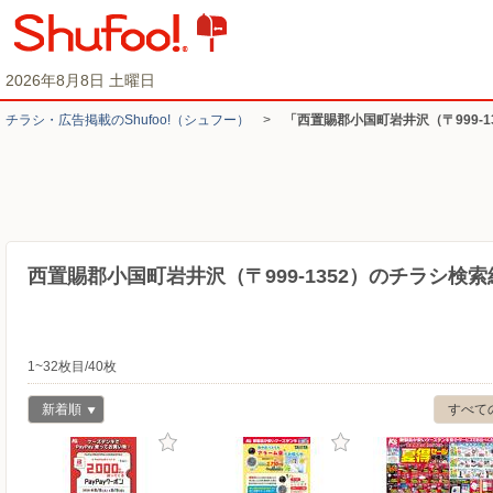
2026年8月8日 土曜日
チラシ・​広告掲載の​Shufoo!​（シュフー）
>
「西置賜郡小国町岩井沢（〒999-
西置賜郡小国町岩井沢（〒999-1352）のチラシ検索
1~32枚目/40枚
新着順
すべて