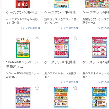
ケーズデンキ/長井店
ケーズデンキ/長井店
ケーズデンキ/長
ケーズデンキでPayPay使っ
熱中症リスクをアラーム音
新製品が安いケーズデ
てお買い物！
でお知らせ
夏得セール
[＋]その他の店舗
[＋]その他の店舗
[＋]その
Shufoo!キャンペーン
ケーズデンキ/長井店
ケーズデンキ/長
事務局（…
＼Shufoo!25周年記念！／☆
夏のスマホ＆ネット応援フ
夏のスマホ＆ネット
aruku&…
ェア
ェア
[＋]その他の店舗
[＋]その