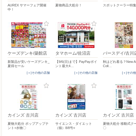
AUREX サマーフェア開催
夏物商品大処分！
スポットクーラー特
中！
ケーズデンキ/築館店
タマホーム/佐沼店
バースデイ/古川
新製品が安いケーズデンキ_
【9/6(日)まで】PayPayポイ
秋はどれ着る？New Arr
夏得セール
ント最大4…
Coll…
[＋]その他の店舗
[＋]その他の店舗
[＋]その
カインズ 古川店
カインズ 古川店
カインズ 古川店
夏物大処分 ポップアップテ
サイエンス・ダイエット
夏物大処分 移動式ク
ント+水物〇
（猫）8/8号○
〇