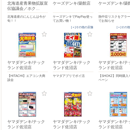
北海道産青果物拡販宣
ケーズデンキ/築館店
ケーズデンキ/築
伝協議会／ホク…
北海道産のにんじんは今が
ケーズデンキでPayPay使っ
熱中症リスクをアラ
旬！！
てお買い物！
でお知らせ
[＋]その他の店舗
[＋]その
ヤマダデンキ/テック
ヤマダデンキ/テック
ヤマダデンキ/テ
ランド佐沼店
ランド佐沼店
ランド佐沼店
【HITACHI】エアコン大商
ヤマダアプリでポイ活
【SHOKZ】同時購入
談会
ペーン
ヤマダデンキ/テック
ヤマダデンキ/テック
ヤマダデンキ/テ
ランド佐沼店
ランド佐沼店
ランド佐沼店