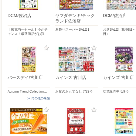
DCM/佐沼店
ヤマダデンキ/テック
DCM/佐沼店
ランド佐沼店
【家電均一セール】今がチ
夏祭りスーパーSALE！
お盆SALE!（8月6日～
ャンス！厳選商品がお買…
日）
バースデイ/古川店
カインズ 古川店
カインズ 古川店
Autumn Trend Collection…
お盆のおもてなし 7/29号
切花販売中 8/9号○
[＋]その他の店舗