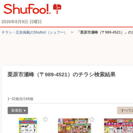
2026年8月9日 日曜日
チラシ・​広告掲載の​Shufoo!​（シュフー）
>
「栗原市瀬峰（〒989-4521）」
栗原市瀬峰（〒989-4521）のチラシ検索結果
1~32枚目/166枚
新着順
すべて