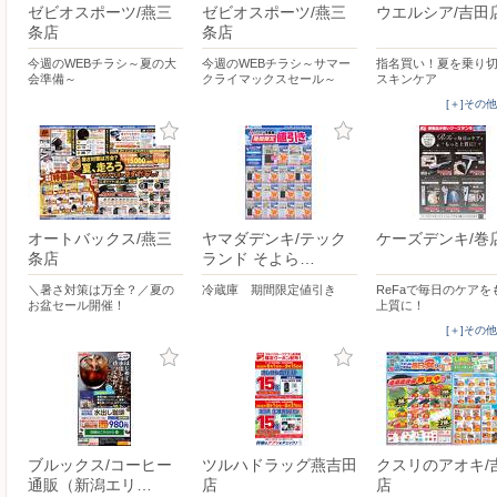
ゼビオスポーツ/燕三
ゼビオスポーツ/燕三
ウエルシア/吉田
条店
条店
今週のWEBチラシ～夏の大
今週のWEBチラシ～サマー
指名買い！夏を乗り
会準備～
クライマックスセール～
スキンケア
[＋]その
オートバックス/燕三
ヤマダデンキ/テック
ケーズデンキ/巻
条店
ランド そよら…
＼暑さ対策は万全？／夏の
冷蔵庫 期間限定値引き
ReFaで毎日のケアを
お盆セール開催！
上質に！
[＋]その
ブルックス/コーヒー
ツルハドラッグ燕吉田
クスリのアオキ/
通販（新潟エリ…
店
店