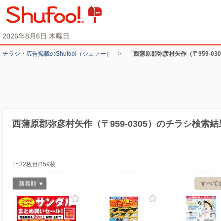
2026年8月6日 木曜日
チラシ・​広告掲載の​Shufoo!​（シュフー）
>
「西蒲原郡弥彦村矢作（〒959-0
西蒲原郡弥彦村矢作（〒959-0305）のチラシ検索結
1~32枚目/159枚
新着順
すべて