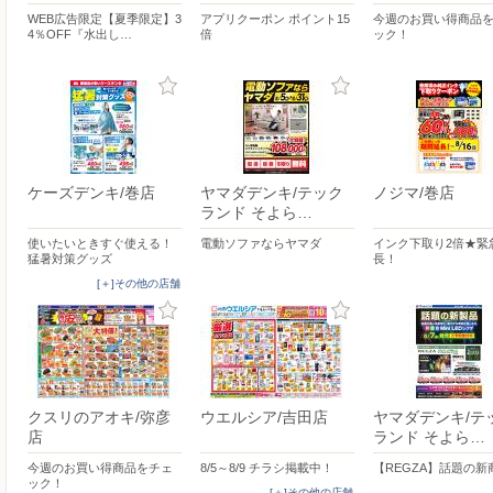
WEB広告限定【夏季限定】3
アプリクーポン ポイント15
今週のお買い得商品
4％OFF『水出し…
倍
ック！
ケーズデンキ/巻店
ヤマダデンキ/テック
ノジマ/巻店
ランド そよら…
使いたいときすぐ使える！
電動ソファならヤマダ
インク下取り2倍★緊
猛暑対策グッズ
長！
[＋]その他の店舗
クスリのアオキ/弥彦
ウエルシア/吉田店
ヤマダデンキ/テ
店
ランド そよら…
今週のお買い得商品をチェ
8/5～8/9 チラシ掲載中！
【REGZA】話題の新
ック！
[＋]その他の店舗