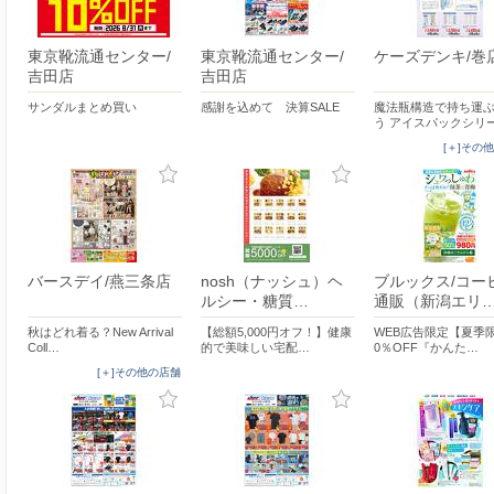
東京靴流通センター/
東京靴流通センター/
ケーズデンキ/巻
吉田店
吉田店
サンダルまとめ買い
感謝を込めて 決算SALE
魔法瓶構造で持ち運
う アイスパックシリ
[＋]その
バースデイ/燕三条店
nosh（ナッシュ）ヘ
ブルックス/コー
ルシー・糖質…
通販（新潟エリ
秋はどれ着る？New Arrival
【総額5,000円オフ！】健康
WEB広告限定【夏季
Coll…
的で美味しい宅配…
0％OFF『かんた…
[＋]その他の店舗