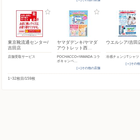
東京靴流通センター/
ヤマダデンキ/ヤマダ
ウエルシア/吉田
吉田店
アウトレット西…
店舗受取サービス
POCHACCO×YAMADA コラ
冷感チェンジTシャツ
ボキャンペ…
[＋]その
[＋]その他の店舗
1~32枚目/159枚