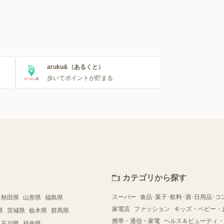
aruku&（あるくと）
歩いてポイントが貯まる
カテゴリから探す
スーパー
食品･菓子･飲料･酒･日用品･コ
秋田県
山形県
福島県
家電店
ファッション
キッズ・ベビー・
県
茨城県
栃木県
群馬県
携帯・通信・家電
ヘルス＆ビューティ・
石川県
福井県