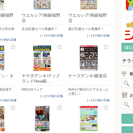
南砺福野
ウエルシア/南砺福野
ウエルシア/南砺福野
店
店
乗り切る神
生活応援セール実施中！
家計応援セール実施中！
[＋]その他の店舗
[＋]その他の店舗
]その他の店舗
チラ
ドン・キ
ヤマダデンキ/テック
ケーズデンキ/砺波店
ランドNew砺…
限定値下
REGZAフェア
ReFaで毎日のケアをもっと
上質に！
[＋]その他の店舗
]その他の店舗
[＋]その他の店舗