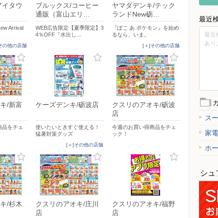
アイタウ
ブルックス/コーヒー
ヤマダデンキ/テック
通販（富山エリ…
ランドNew砺…
最近
Arrival
WEB広告限定【夏季限定】3
『ぽこ あ ポケモン』を始め
最近
4％OFF『水出し…
るなら、いま。
あり
]その他の店舗
[＋]その他の店舗
キ/新富
ケーズデンキ/砺波店
クスリのアオキ/砺波
店
ス
商品をチェ
使いたいときすぐ使える！
今週のお買い得商品をチェ
家
猛暑対策グッズ
ック！
[＋]その他の店舗
ホ
シュ
キ/杉木
クスリのアオキ/庄川
クスリのアオキ/福野
店
店