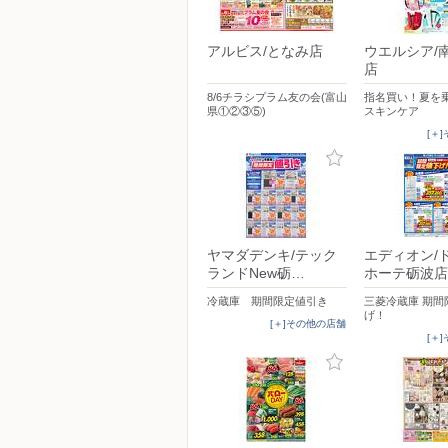
アルビス/となみ店
ウエルシア/
店
8/6チラシプラム友の会(富山
指名買い！夏を
県①②③⑤)
スキンケア
[＋
ヤマダデンキ/テック
エディオン/
ランドNew砺…
ホーテ砺波店
冷蔵庫 期間限定値引き
三菱冷蔵庫 期間
げ！
[＋]その他の店舗
[＋