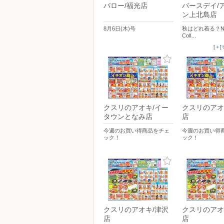
バロー/福光店
バースデイ/
ン上北島店
8月6日(木)号
秋はどれ着る？New 
Coll…
[＋
クスリのアオキ/イー
クスリのアオ
タウンとなみ店
店
今週のお買い得商品をチェ
今週のお買い得
ック！
ック！
クスリのアオキ/津沢
クスリのアオ
店
店