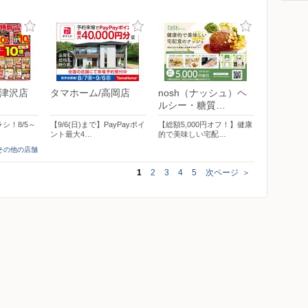
 津沢店
タマホーム/高岡店
nosh（ナッシュ）ヘ
ルシー・糖質…
シ！8/5～
【9/6(日)まで】PayPayポイ
【総額5,000円オフ！】健康
ント最大4…
的で美味しい宅配…
]その他の店舗
1
2
3
4
5
次ページ
＞