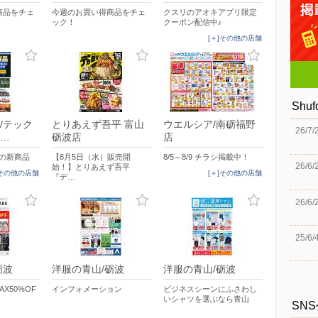
商品をチェ
今週のお買い得商品をチェ
クスリのアオキアプリ限定
ック！
クーポン配信中♪
[＋]その他の店舗
Shu
/テック
とりあえず吾平 富山
ウエルシア/南砺福野
26/7/
砺…
砺波店
店
題の新商品
【8月5日（水）販売開
8/5～8/9 チラシ掲載中！
26/6/
始！】とりあえず吾平
]その他の店舗
[＋]その他の店舗
『デ…
26/6/
25/6/
砺波
洋服の青山/砺波
洋服の青山/砺波
MAX50%OF
インフォメーション
ビジネスシーンにふさわし
いシャツを選ぶなら青山
SN