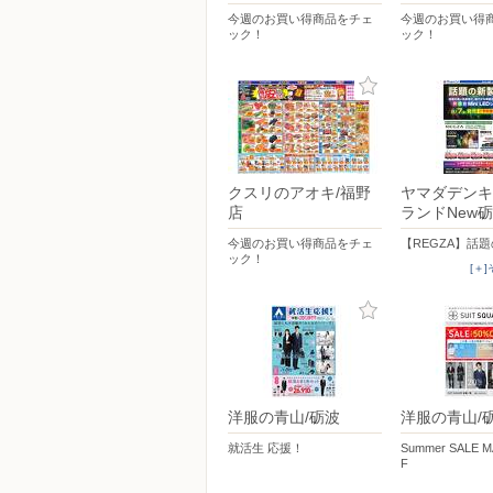
今週のお買い得商品をチェ
今週のお買い得
ック！
ック！
クスリのアオキ/福野
ヤマダデンキ
店
ランドNew
今週のお買い得商品をチェ
【REGZA】話
ック！
[＋
洋服の青山/砺波
洋服の青山/
就活生 応援！
Summer SALE 
F