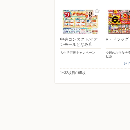
中央コンタクト/イオ
V・ドラッグ
ンモールとなみ店
大生活応援キャンペーン
今週のお得なチラ
8/10
[＋
1~32枚目/195枚