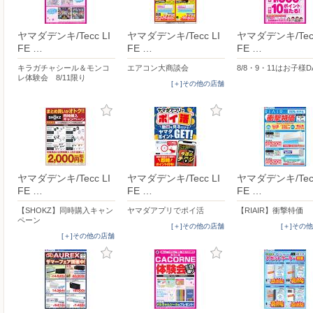
ヤマダデンキ/Tecc LI
ヤマダデンキ/Tecc LI
ヤマダデンキ/Tecc
FE …
FE …
FE …
キラガチャシール＆モンコ
エアコン大商談会
8/8・9・11はお子様D
レ体験会 8/11限り
[＋]その他の店舗
ヤマダデンキ/Tecc LI
ヤマダデンキ/Tecc LI
ヤマダデンキ/Tecc
FE …
FE …
FE …
【SHOKZ】同時購入キャン
ヤマダアプリでポイ活
【RIAIR】衝撃特価
ペーン
[＋]その他の店舗
[＋]その
[＋]その他の店舗