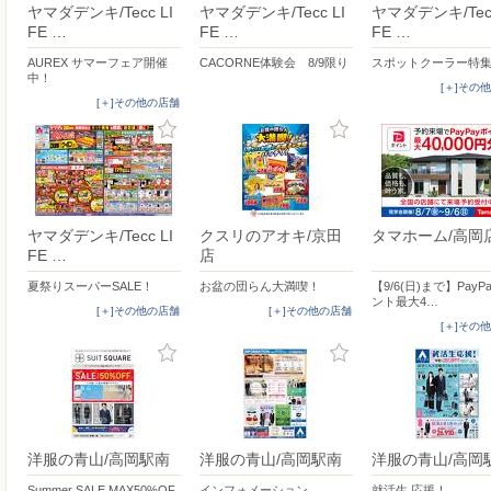
ヤマダデンキ/Tecc LI
ヤマダデンキ/Tecc LI
ヤマダデンキ/Tecc
FE …
FE …
FE …
AUREX サマーフェア開催
CACORNE体験会 8/9限り
スポットクーラー特
中！
[＋]その
[＋]その他の店舗
ヤマダデンキ/Tecc LI
クスリのアオキ/京田
タマホーム/高岡
FE …
店
夏祭りスーパーSALE！
お盆の団らん大満喫！
【9/6(日)まで】PayP
ント最大4…
[＋]その他の店舗
[＋]その他の店舗
[＋]その
洋服の青山/高岡駅南
洋服の青山/高岡駅南
洋服の青山/高岡
Summer SALE MAX50%OF
インフォメーション
就活生 応援！