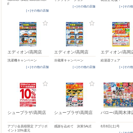
F
[＋]その他の店舗
[＋]その
[＋]その他の店舗
エディオン/高岡店
エディオン/高岡店
エディオン/高岡
洗濯機キャンペーン
冷蔵庫キャンペーン
給湯器フェア
[＋]その他の店舗
[＋]その他の店舗
[＋]その
シュープラザ/高岡店
シュープラザ/高岡店
バロー/高岡木津
アプリ会員様限定 アプリポ
感謝を込めて 決算SALE
8月8日(土)号
イント10%還元
[＋]その