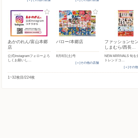
あかのれん/富山本郷
バロー/本郷店
ファッションセ
店
しまむら/西長…
公式Instagramフォローよろ
8月8日(土)号
NEW ARRIVALS 旬
しくお願いし…
トレンドコ…
[＋]その他の店舗
[＋]その
1~32枚目/224枚