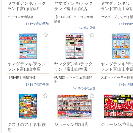
ヤマダデンキ/テック
ヤマダデンキ/テック
ヤマダデンキ/テ
ランド富山山室店
ランド富山山室店
ランド富山山室
エアコン大商談会
【HITACHI】エアコン大商
ヤマダアプリでポイ
談会
[＋]その他の店舗
[＋]その
[＋]その他の店舗
ヤマダデンキ/テック
ヤマダデンキ/テック
ヤマダデンキ/テ
ランド富山山室店
ランド富山山室店
ランド富山山室
【RIAIR】衝撃特価
AUREX サマーフェア開催
スポットクーラー特
中！
[＋]その他の店舗
[＋]その
[＋]その他の店舗
クスリのアオキ/日俣
ジョーシン/立山店
ジョーシン/立山
店