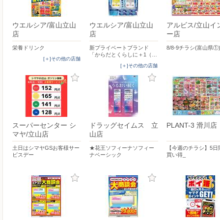
ウエルシア/富山立山
ウエルシア/富山立山
アルビス/立山イ
店
店
ー店
栄養ドリンク
新プライベートブランド
8/8-9チラシ(富山県①
「からだとくらしに＋1（…
[＋]その他の店舗
[＋]その他の店舗
スーパーセンター シ
ドラッグセイムス 立
PLANT-3 滑川店
マヤ/立山店
山店
土日はシマヤGSお客様サー
★花王ソフィーナソフィー
【今週のチラシ】5日
ビスデー
ナベーシック
買い得_