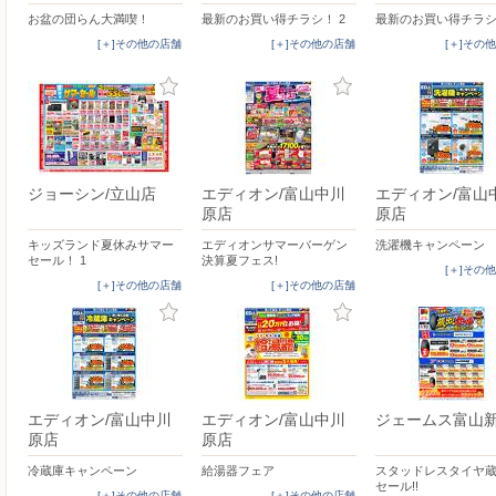
お盆の団らん大満喫！
最新のお買い得チラシ！ 2
最新のお買い得チラシ
[＋]その他の店舗
[＋]その他の店舗
[＋]その
ジョーシン/立山店
エディオン/富山中川
エディオン/富山
原店
原店
キッズランド夏休みサマー
エディオンサマーバーゲン
洗濯機キャンペーン
セール！ 1
決算夏フェス!
[＋]その
[＋]その他の店舗
[＋]その他の店舗
エディオン/富山中川
エディオン/富山中川
ジェームス富山
原店
原店
冷蔵庫キャンペーン
給湯器フェア
スタッドレスタイヤ
セール!!
[＋]その他の店舗
[＋]その他の店舗