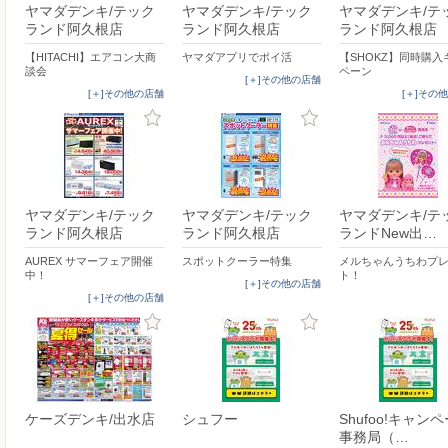
ヤマダデンキ/テック
ヤマダデンキ/テック
ヤマダデンキ/テ
ランド阿久根店
ランド阿久根店
ランド阿久根店
【HITACHI】エアコン大商
ヤマダアプリでポイ活
【SHOKZ】同時購入
談会
ペーン
[＋]その他の店舗
[＋]その他の店舗
[＋]その
ヤマダデンキ/テック
ヤマダデンキ/テック
ヤマダデンキ/テ
ランド阿久根店
ランド阿久根店
ランドNew出…
AUREX サマーフェア開催
スポットクーラー特集
メルちゃんうちわプ
中！
ト！
[＋]その他の店舗
[＋]その他の店舗
ケーズデンキ/出水店
シュフー
Shufoo!キャン
事務局（…