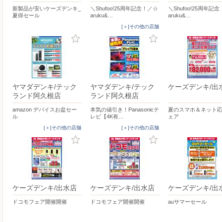
新製品が安いケーズデンキ_
＼Shufoo!25周年記念！／☆
＼Shufoo!25周年記
夏得セール
aruku&…
aruku&…
[＋]その他の店舗
ヤマダデンキ/テック
ヤマダデンキ/テック
ケーズデンキ/出
ランド阿久根店
ランド阿久根店
amazon デバイスお盆セー
本気の値引き！Panasonicテ
夏のスマホ＆ネット
ル
レビ【4K有…
ェア
[＋]その他の店舗
[＋]その他の店舗
ケーズデンキ/出水店
ケーズデンキ/出水店
ケーズデンキ/出
ドコモフェア開催開催
ドコモフェア開催開催
auサマーセール