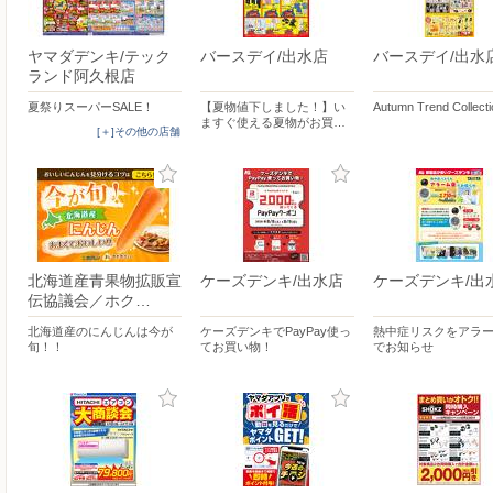
ヤマダデンキ/テック
バースデイ/出水店
バースデイ/出水
ランド阿久根店
夏祭りスーパーSALE！
【夏物値下しました！】い
Autumn Trend Collect
ますぐ使える夏物がお買…
[＋]その他の店舗
北海道産青果物拡販宣
ケーズデンキ/出水店
ケーズデンキ/出
伝協議会／ホク…
北海道産のにんじんは今が
ケーズデンキでPayPay使っ
熱中症リスクをアラ
旬！！
てお買い物！
でお知らせ