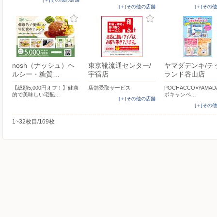
[＋]その他の店舗
[＋]その
nosh（ナッシュ）ヘ
東京靴流通センター/
ヤマダデンキ/テ
ルシー・糖質…
宇宿店
ランド谷山店
【総額5,000円オフ！】健康
店舗受取サービス
POCHACCO×YAMAD
的で美味しい宅配…
ボキャンペ…
[＋]その他の店舗
[＋]その
1~32枚目/169枚