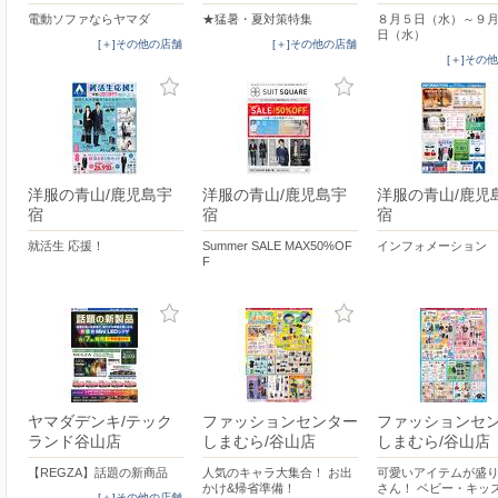
電動ソファならヤマダ
★猛暑・夏対策特集
８月５日（水）～９
日（水）
[＋]その他の店舗
[＋]その他の店舗
[＋]その
洋服の青山/鹿児島宇
洋服の青山/鹿児島宇
洋服の青山/鹿児
宿
宿
宿
就活生 応援！
Summer SALE MAX50%OF
インフォメーション
F
ヤマダデンキ/テック
ファッションセンター
ファッションセ
ランド谷山店
しまむら/谷山店
しまむら/谷山店
【REGZA】話題の新商品
人気のキャラ大集合！ お出
可愛いアイテムが盛
かけ&帰省準備！
さん！ ベビー・キッ
[＋]その他の店舗