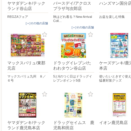
ヤマダデンキ/テック
バースデイ/アクロス
ハンズマン国分
ランド谷山店
プラザ与次郎店
REGZAフェア
秋はどれ着る？New Arrival
お盆を楽しむ特集
Coll…
[＋]その他の店舗
[＋]その他の店舗
マックスバリュ/東郡
ドラッグイレブン/た
ケーズデンキ/鹿
元店
わわタウン谷山店
本店
マックスバリュ九州 ８／
5と6のつく日はドラッグイ
使いたいときすぐ使
６号
レブンポイント5倍
猛暑対策グッズ
ヤマダデンキ/テック
ドラッグセイムス 鹿
イオン鹿児島店
ランド鹿児島本店
児島和田店