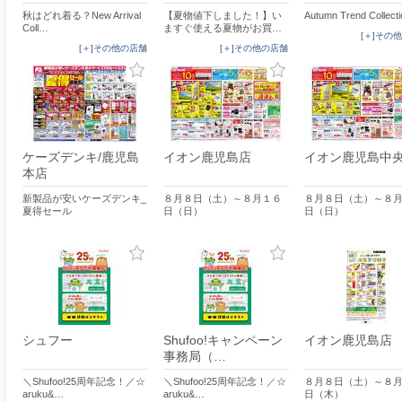
秋はどれ着る？New Arrival
【夏物値下しました！】い
Autumn Trend Collect
Coll…
ますぐ使える夏物がお買…
[＋]その
[＋]その他の店舗
[＋]その他の店舗
ケーズデンキ/鹿児島
イオン鹿児島店
イオン鹿児島中
本店
新製品が安いケーズデンキ_
８月８日（土）～８月１６
８月８日（土）～８
夏得セール
日（日）
日（日）
シュフー
Shufoo!キャンペーン
イオン鹿児島店
事務局（…
＼Shufoo!25周年記念！／☆
＼Shufoo!25周年記念！／☆
８月８日（土）～８
aruku&…
aruku&…
日（木）