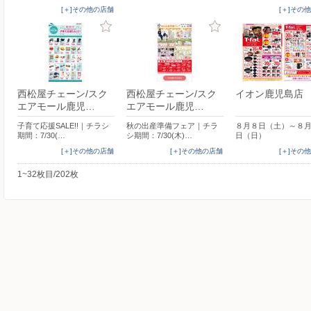
[＋]その他の店舗
[＋]その
西松屋チェーン/スク
西松屋チェーン/スク
イオン鹿児島店
エアモール鹿児…
エアモール鹿児…
子育て応援SALE!!｜チラシ
秋の出産準備フェア｜チラ
８月８日（土）～８
期間：7/30(…
シ期間：7/30(木)…
日（日）
[＋]その他の店舗
[＋]その他の店舗
[＋]その
1~32枚目/202枚