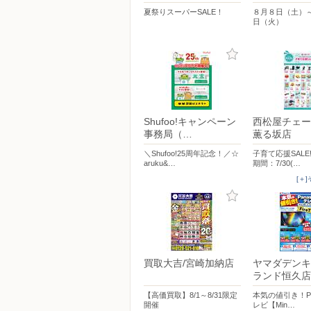
夏祭りスーパーSALE！
８月８日（土）
日（火）
Shufoo!キャンペーン
西松屋チェー
事務局（…
薫る坂店
＼Shufoo!25周年記念！／☆
子育て応援SALE
aruku&…
期間：7/30(…
[＋
買取大吉/宮崎加納店
ヤマダデンキ
ランド恒久店
【高価買取】8/1～8/31限定
本気の値引き！Pan
開催
レビ【Min…