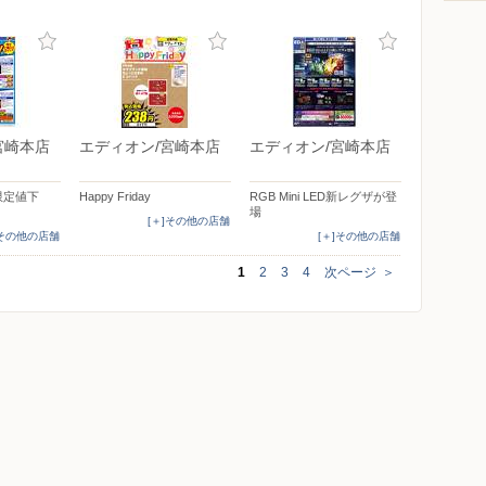
宮崎本店
エディオン/宮崎本店
エディオン/宮崎本店
間限定値下
Happy Friday
RGB Mini LED新レグザが登
場
[＋]その他の店舗
]その他の店舗
[＋]その他の店舗
1
2
3
4
次ページ
＞