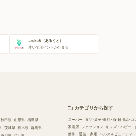
aruku&（あるくと）
歩いてポイントが貯まる
カテゴリから探す
スーパー
食品･菓子･飲料･酒･日用品･コ
秋田県
山形県
福島県
家電店
ファッション
キッズ・ベビー・
県
茨城県
栃木県
群馬県
携帯・通信・家電
ヘルス＆ビューティ・
石川県
福井県