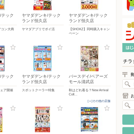
/テック
ヤマダデンキ/テック
ヤマダデンキ/テック
ランド恒久店
ランド恒久店
エアコン大商
ヤマダアプリでポイ活
【SHOKZ】同時購入キャン
ペーン
チラ
/テック
ヤマダデンキ/テック
バースデイ/ベアーズ
ランド恒久店
モール清武店
フェア開催
スポットクーラー特集
秋はどれ着る？New Arrival
Coll…
[＋]その他の店舗