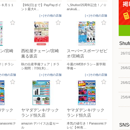
～８月１１
【9/6(日)まで】PayPayポイ
＼Shufoo!25周年記念！／☆
ント最大4…
aruku&…
[＋]その他の店舗
[＋]その他の店舗
Shu
ン/宮崎
西松屋チェーン/宮崎
スーパースポーツゼビ
26/7/
薫る坂店
オ/宮崎店
!!｜チラシ
秋の出産準備フェア｜チラ
今週のWEBチラシ～新学期
26/6/
シ期間：7/30(木)…
準備～
]その他の店舗
[＋]その他の店舗
[＋]その他の店舗
26/6/
25/6/
/テック
ヤマダデンキ/テック
ヤマダデンキ/テック
ランド恒久店
ランド恒久店
asonicテ
amazon デバイスお盆セー
本気の値引き！Panasonicテ
SN
ル
レビ【4K有…