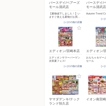
バースデイ/ベアーズ
バースデイ/
モール清武店
モール清武店
【夏物値下しました！】い
Autumn Trend Co
ますぐ使える夏物がお買…
[＋
[＋]その他の店舗
エディオン/宮崎本店
エディオン/
エディオンサマーバーゲン
おもちゃ＆ゲー
決算夏フェス!
セール
[＋]その他の店舗
[＋
ヤマダデンキ/テック
イオン南宮崎
ランド恒久店