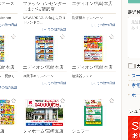
ベアーズ
ファッションセンター
エディオン/宮崎本店
しまむら/清武店
最近
llection…
NEW ARRIVALS 旬を先取り
洗濯機キャンペーン
最近
トレンドコ…
]その他の店舗
[＋]その他の店舗
あり
[＋]その他の店舗
宮崎本店
エディオン/宮崎本店
エディオン/宮崎本店
ス
ム 夏祭り
冷蔵庫キャンペーン
給湯器フェア
[＋]その他の店舗
[＋]その他の店舗
家
]その他の店舗
ホ
シュ
店
タマホーム/宮崎支店
シュフー