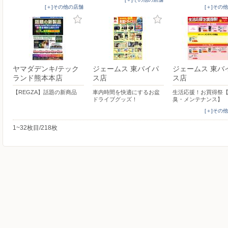
[＋]その他の店舗
[＋]その
ヤマダデンキ/テック
ジェームス 東バイパ
ジェームス 東バ
ランド熊本本店
ス店
ス店
【REGZA】話題の新商品
車内時間を快適にするお盆
生活応援！お買得祭
ドライブグッズ！
臭・メンテナンス】
[＋]その
1~32枚目/218枚