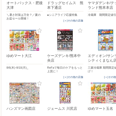
オートバックス・肥後
ドラッグセイムス 熊
ヤマダデンキ/テ
大津
本下通店
ランド熊本本店
＼暑さ対策は万全？／夏の
●シニアライフ応援特集
冷蔵庫 期間限定値
お盆セール開催！
[＋]その他の店舗
ゆめマート大江
ケーズデンキ/熊本中
エディオン/サン
央店
シティくまなん
8/6(木)-8/10(月)_
ReFaで毎日のケアをもっと
三菱冷蔵庫 期間限定
上質に！
げ！
[＋]その他の店舗
[＋]その
ハンズマン画図店
ジェームス 川尻店
ゆめマート玉名