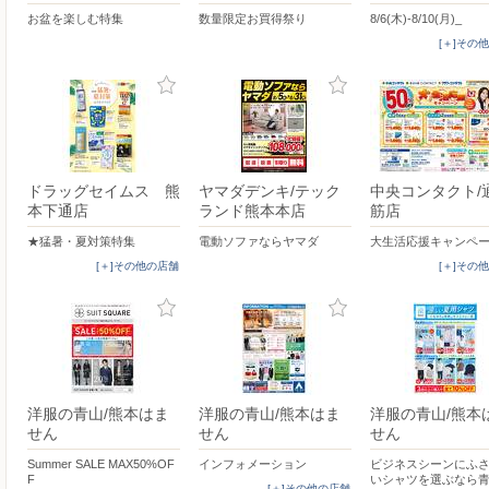
お盆を楽しむ特集
数量限定お買得祭り
8/6(木)-8/10(月)_
[＋]その
ドラッグセイムス 熊
ヤマダデンキ/テック
中央コンタクト/
本下通店
ランド熊本本店
筋店
★猛暑・夏対策特集
電動ソファならヤマダ
大生活応援キャンペ
[＋]その他の店舗
[＋]その
洋服の青山/熊本はま
洋服の青山/熊本はま
洋服の青山/熊本
せん
せん
せん
Summer SALE MAX50%OF
インフォメーション
ビジネスシーンにふ
F
いシャツを選ぶなら
[＋]その他の店舗