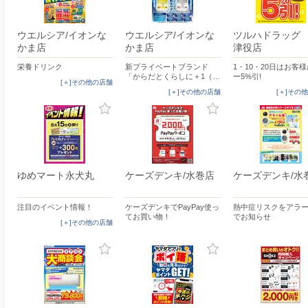
ウエルシア/イオンな
ウエルシア/イオンな
ツルハドラッグ
かま店
かま店
津役店
栄養ドリンク
新プライベートブランド
1・10・20日はお客
「からだとくらしに＋1（…
ー5%引!
[＋]その他の店舗
[＋]その他の店舗
[＋]その
ゆめマート永犬丸
ケーズデンキ/水巻店
ケーズデンキ/水
注目のイベント情報！
ケーズデンキでPayPay使っ
熱中症リスクをアラ
てお買い物！
でお知らせ
[＋]その他の店舗