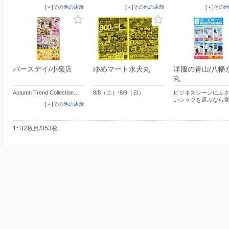
[＋]その他の店舗
[＋]その他の店舗
[＋]その
バースデイ/小嶺店
ゆめマート永犬丸
洋服の青山/八幡
丸
Autumn Trend Collection…
8/8（土）-8/9（日）
ビジネスシーンにふ
いシャツを選ぶなら
[＋]その他の店舗
1~32枚目/353枚