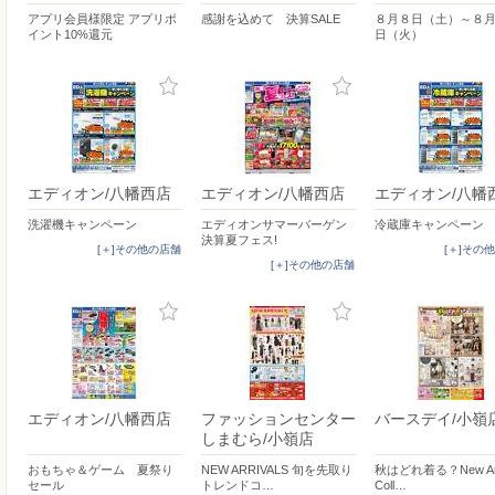
アプリ会員様限定 アプリポ
感謝を込めて 決算SALE
８月８日（土）～８
イント10%還元
日（火）
エディオン/八幡西店
エディオン/八幡西店
エディオン/八幡
洗濯機キャンペーン
エディオンサマーバーゲン
冷蔵庫キャンペーン
決算夏フェス!
[＋]その他の店舗
[＋]その
[＋]その他の店舗
エディオン/八幡西店
ファッションセンター
バースデイ/小嶺
しまむら/小嶺店
おもちゃ＆ゲーム 夏祭り
NEW ARRIVALS 旬を先取り
秋はどれ着る？New Arr
セール
トレンドコ…
Coll…