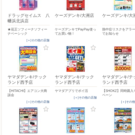
ドラッグセイムス 八
ケーズデンキ/大洲店
ケーズデンキ/大
幡浜北浜店
★花王ソフィーナソフィー
ケーズデンキでPayPay使っ
熱中症リスクをアラ
ナベーシック
てお買い物！
でお知らせ
[＋]その他の店舗
ヤマダデンキ/テック
ヤマダデンキ/テック
ヤマダデンキ/テ
ランド西予店
ランド西予店
ランド西予店
【HITACHI】エアコン大商
ヤマダアプリでポイ活
【SHOKZ】同時購入
談会
ペーン
[＋]その他の店舗
[＋]その他の店舗
[＋]その