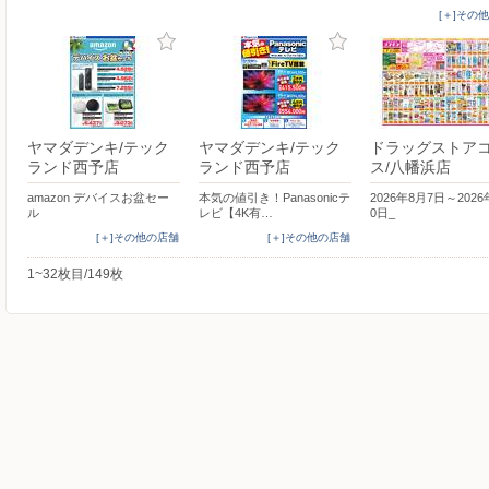
[＋]その
ヤマダデンキ/テック
ヤマダデンキ/テック
ドラッグストア
ランド西予店
ランド西予店
ス/八幡浜店
amazon デバイスお盆セー
本気の値引き！Panasonicテ
2026年8月7日～2026
ル
レビ【4K有…
0日_
[＋]その他の店舗
[＋]その他の店舗
1~32枚目/149枚