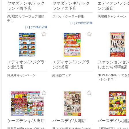
ヤマダデンキ/テック
ヤマダデンキ/テック
エディオン/フジ
ランド西予店
ランド西予店
ン北浜店
AUREX サマーフェア開催
スポットクーラー特集
洗濯機キャンペーン
中！
[＋]その他の店舗
[＋]その他の店舗
エディオン/フジグラ
エディオン/フジグラ
ファッションセ
ン北浜店
ン北浜店
しまむら/宇和店
冷蔵庫キャンペーン
給湯器フェア
NEW ARRIVALS 旬
トレンドコ…
ケーズデンキ/大洲店
バースデイ/大洲店
バースデイ/大洲
新製品が安いケーズデンキ_
秋はどれ着る？New Arrival
【夏物値下しました