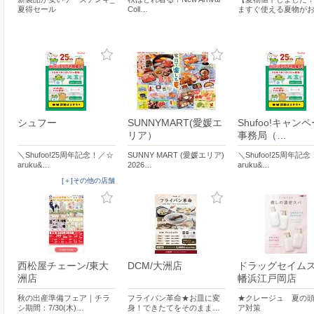
夏得セール
Coll…
ますぐ使える夏物が
シュフー
SUNNYMART(愛媛エ
Shufoo!キャン
リア）
事務局（…
＼Shufoo!25周年記念！／☆
SUNNY MART (愛媛エリア)
＼Shufoo!25周年記
aruku&…
2026…
aruku&…
[＋]その他の店舗
西松屋チェーン/東大
DCM/大洲店
ドラッグセイム
洲店
幡浜江戸岡店
秋の出産準備フェア｜チラ
フライパン革命★お皿に変
★クレージュ 夏の
シ期間：7/30(木)…
身！できたてをそのまま…
ア対策